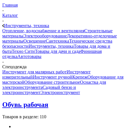
Главная
-
Каталог
-
Инструменты, техника
Отопление, водоснабжение и вентиляция
Строительные
материалы
Электрооборудование
Декоративно-отделочные
материалы
Освещение
Сантехника
Технические средства
безопасности
Инструменты, техника
Товары для дома и
быта
Техно Сити
Товары для дачи и сада
Финишная
отделка
Автотовары
-
Спецодежда
Инструмент для малярных работ
Инструмент
измерительный
Инструмент ручной
Крепеж
Оборудование для
мастерской
Оборудование строительное
Оснастка для
электроинструмента
Садовый бензо и
электроинструмент
Электроинструмент
Обувь рабочая
Товаров в разделе: 110