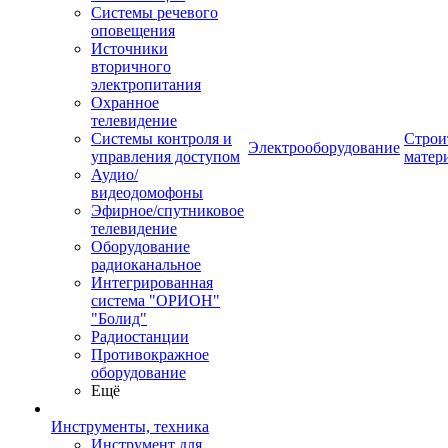
Системы речевого
оповещения
Источники
вторичного
электропитания
Охранное
телевидение
Системы контроля и
Строи
Электрооборудование
управления доступом
матер
Аудио/
видеодомофоны
Эфирное/спутниковое
телевидение
Оборудование
радиоканальное
Интегрированная
система "ОРИОН"
"Болид"
Радиостанции
Противокражное
оборудование
Ещё
Инструменты, техника
Инструмент для