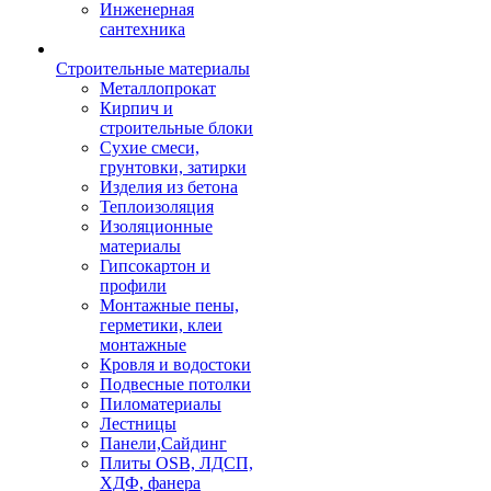
Инженерная
сантехника
Строительные материалы
Металлопрокат
Кирпич и
строительные блоки
Сухие смеси,
грунтовки, затирки
Изделия из бетона
Теплоизоляция
Изоляционные
материалы
Гипсокартон и
профили
Монтажные пены,
герметики, клеи
монтажные
Кровля и водостоки
Подвесные потолки
Пиломатериалы
Лестницы
Панели,Сайдинг
Плиты OSB, ЛДСП,
ХДФ, фанера