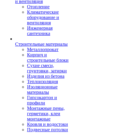
и вентиляция
Отопление
Климатические
оборудование и
вентиляция
Инженерная
сантехника
Строительные материалы
Металлопрокат
Кирпич и
строительные блоки
Сухие смеси,
грунтовки, затирки
Изделия из бетона
Теплоизоляция
Изоляционные
материалы
Гипсокартон и
профили
Монтажные пены,
герметики, клеи
монтажные
Кровля и водостоки
Подвесные потолки