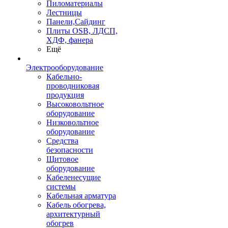
Пиломатериалы
Лестницы
Панели,Сайдинг
Плиты OSB, ЛДСП,
ХДФ, фанера
Ещё
Электрооборудование
Кабельно-
проводниковая
продукция
Высоковольтное
оборудование
Низковольтное
оборудование
Средства
безопасности
Щитовое
оборудование
Кабеленесущие
системы
Кабельная арматура
Кабель обогрева,
архитектурный
обогрев