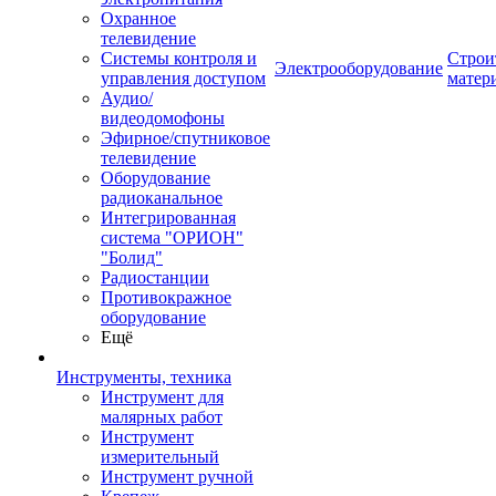
Охранное
телевидение
Системы контроля и
Строи
Электрооборудование
управления доступом
матер
Аудио/
видеодомофоны
Эфирное/спутниковое
телевидение
Оборудование
радиоканальное
Интегрированная
система "ОРИОН"
"Болид"
Радиостанции
Противокражное
оборудование
Ещё
Инструменты, техника
Инструмент для
малярных работ
Инструмент
измерительный
Инструмент ручной