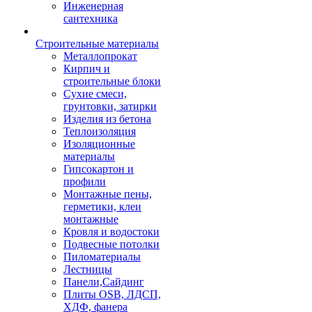
Инженерная
сантехника
Строительные материалы
Металлопрокат
Кирпич и
строительные блоки
Сухие смеси,
грунтовки, затирки
Изделия из бетона
Теплоизоляция
Изоляционные
материалы
Гипсокартон и
профили
Монтажные пены,
герметики, клеи
монтажные
Кровля и водостоки
Подвесные потолки
Пиломатериалы
Лестницы
Панели,Сайдинг
Плиты OSB, ЛДСП,
ХДФ, фанера