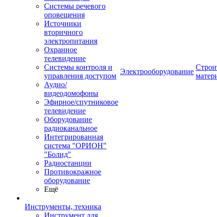
Системы речевого
оповещения
Источники
вторичного
электропитания
Охранное
телевидение
Системы контроля и
Строи
Электрооборудование
управления доступом
матер
Аудио/
видеодомофоны
Эфирное/спутниковое
телевидение
Оборудование
радиоканальное
Интегрированная
система "ОРИОН"
"Болид"
Радиостанции
Противокражное
оборудование
Ещё
Инструменты, техника
Инструмент для