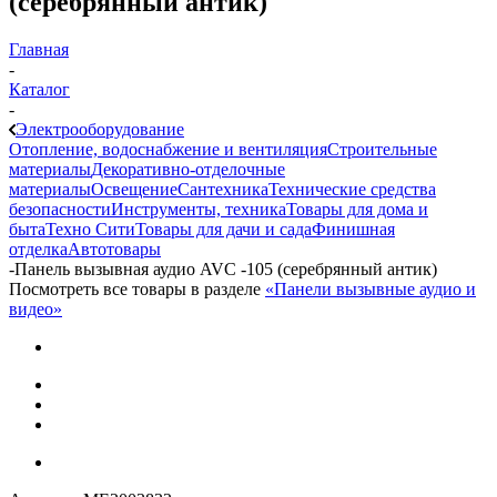
(серебрянный антик)
Главная
-
Каталог
-
Электрооборудование
Отопление, водоснабжение и вентиляция
Строительные
материалы
Декоративно-отделочные
материалы
Освещение
Сантехника
Технические средства
безопасности
Инструменты, техника
Товары для дома и
быта
Техно Сити
Товары для дачи и сада
Финишная
отделка
Автотовары
-
Панель вызывная аудио AVC -105 (серебрянный антик)
Посмотреть все товары в разделе
«Панели вызывные аудио и
видео»