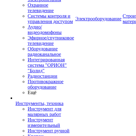
Охранное
телевидение
Системы контроля и
Строи
Электрооборудование
управления доступом
матер
Аудио/
видеодомофоны
Эфирное/спутниковое
телевидение
Оборудование
радиоканальное
Интегрированная
система "ОРИОН"
"Болид"
Радиостанции
Противокражное
оборудование
Ещё
Инструменты, техника
Инструмент для
малярных работ
Инструмент
измерительный
Инструмент ручной