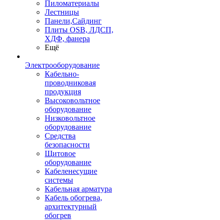
Пиломатериалы
Лестницы
Панели,Сайдинг
Плиты OSB, ЛДСП,
ХДФ, фанера
Ещё
Электрооборудование
Кабельно-
проводниковая
продукция
Высоковольтное
оборудование
Низковольтное
оборудование
Средства
безопасности
Щитовое
оборудование
Кабеленесущие
системы
Кабельная арматура
Кабель обогрева,
архитектурный
обогрев