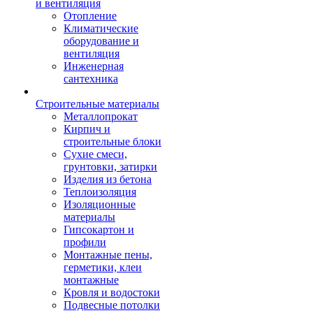
и вентиляция
Отопление
Климатические
оборудование и
вентиляция
Инженерная
сантехника
Строительные материалы
Металлопрокат
Кирпич и
строительные блоки
Сухие смеси,
грунтовки, затирки
Изделия из бетона
Теплоизоляция
Изоляционные
материалы
Гипсокартон и
профили
Монтажные пены,
герметики, клеи
монтажные
Кровля и водостоки
Подвесные потолки