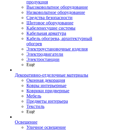
продукция
Высоковольтное оборудование
Низковольтное оборудование
Средства безопасности
Щитовое оборудование
Кабеленесущие системы
Кабельная арматура
Кабель обогрева, архитектурный
обогрев
Электроустановочные изделия
Электродвигатели
Электростанции
Ещё
Декоративно-отделочные материалы
Оконная декорация
Ковры интерьерные
Коврики придверные
Мебель
Предметы интерьера
Текстиль
Ещё
Освещение
Уличное освещение