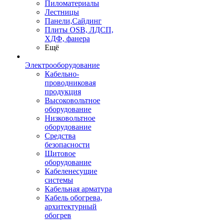
Пиломатериалы
Лестницы
Панели,Сайдинг
Плиты OSB, ЛДСП,
ХДФ, фанера
Ещё
Электрооборудование
Кабельно-
проводниковая
продукция
Высоковольтное
оборудование
Низковольтное
оборудование
Средства
безопасности
Щитовое
оборудование
Кабеленесущие
системы
Кабельная арматура
Кабель обогрева,
архитектурный
обогрев