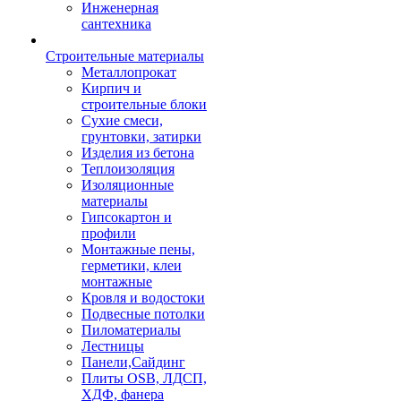
Инженерная
сантехника
Строительные материалы
Металлопрокат
Кирпич и
строительные блоки
Сухие смеси,
грунтовки, затирки
Изделия из бетона
Теплоизоляция
Изоляционные
материалы
Гипсокартон и
профили
Монтажные пены,
герметики, клеи
монтажные
Кровля и водостоки
Подвесные потолки
Пиломатериалы
Лестницы
Панели,Сайдинг
Плиты OSB, ЛДСП,
ХДФ, фанера