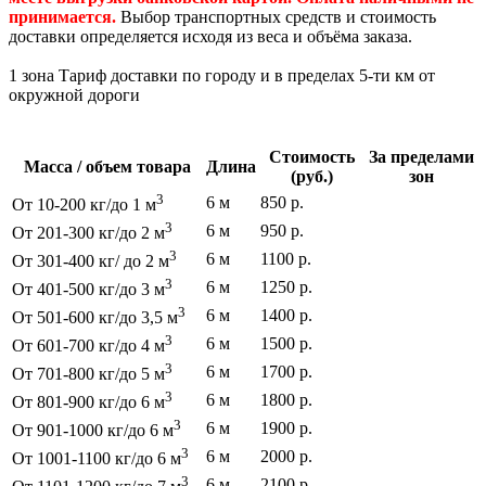
принимается.
Выбор транспортных средств и стоимость
доставки определяется исходя из веса и объёма заказа.
1 зона Тариф доставки по городу и в пределах 5-ти км от
окружной дороги
Стоимость
За пределами
Масса / объем товара
Длина
(руб.)
зон
3
6 м
850 р.
От 10-200 кг/до 1 м
3
6 м
950 р.
От 201-300 кг/до 2 м
3
6 м
1100 р.
От 301-400 кг/ до 2 м
3
6 м
1250 р.
От 401-500 кг/до 3 м
3
6 м
1400 р.
От 501-600 кг/до 3,5 м
3
6 м
1500 р.
От 601-700 кг/до 4 м
3
6 м
1700 р.
От 701-800 кг/до 5 м
3
6 м
1800 р.
От 801-900 кг/до 6 м
3
6 м
1900 р.
От 901-1000 кг/до 6 м
3
6 м
2000 р.
От 1001-1100 кг/до 6 м
3
6 м
2100 р.