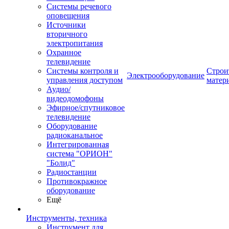
Системы речевого
оповещения
Источники
вторичного
электропитания
Охранное
телевидение
Системы контроля и
Строи
Электрооборудование
управления доступом
матер
Аудио/
видеодомофоны
Эфирное/спутниковое
телевидение
Оборудование
радиоканальное
Интегрированная
система "ОРИОН"
"Болид"
Радиостанции
Противокражное
оборудование
Ещё
Инструменты, техника
Инструмент для