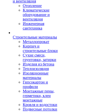
и вентиляция
Отопление
Климатические
оборудование и
вентиляция
Инженерная
сантехника
Строительные материалы
Металлопрокат
Кирпич и
строительные блоки
Сухие смеси,
грунтовки, затирки
Изделия из бетона
Теплоизоляция
Изоляционные
материалы
Гипсокартон и
профили
Монтажные пены,
герметики, клеи
монтажные
Кровля и водостоки
Подвесные потолки