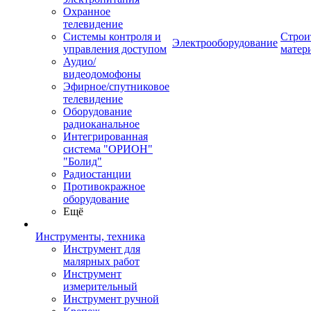
Охранное
телевидение
Системы контроля и
Строи
Электрооборудование
управления доступом
матер
Аудио/
видеодомофоны
Эфирное/спутниковое
телевидение
Оборудование
радиоканальное
Интегрированная
система "ОРИОН"
"Болид"
Радиостанции
Противокражное
оборудование
Ещё
Инструменты, техника
Инструмент для
малярных работ
Инструмент
измерительный
Инструмент ручной