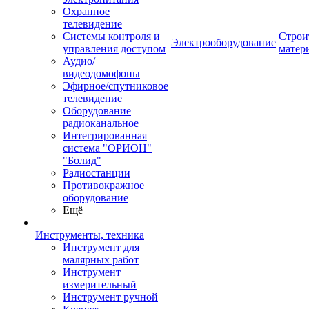
Охранное
телевидение
Системы контроля и
Строи
Электрооборудование
управления доступом
матер
Аудио/
видеодомофоны
Эфирное/спутниковое
телевидение
Оборудование
радиоканальное
Интегрированная
система "ОРИОН"
"Болид"
Радиостанции
Противокражное
оборудование
Ещё
Инструменты, техника
Инструмент для
малярных работ
Инструмент
измерительный
Инструмент ручной