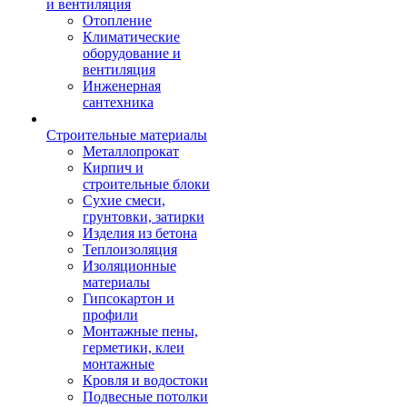
и вентиляция
Отопление
Климатические
оборудование и
вентиляция
Инженерная
сантехника
Строительные материалы
Металлопрокат
Кирпич и
строительные блоки
Сухие смеси,
грунтовки, затирки
Изделия из бетона
Теплоизоляция
Изоляционные
материалы
Гипсокартон и
профили
Монтажные пены,
герметики, клеи
монтажные
Кровля и водостоки
Подвесные потолки