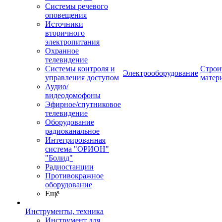
Системы речевого
оповещения
Источники
вторичного
электропитания
Охранное
телевидение
Системы контроля и
Строи
Электрооборудование
управления доступом
матер
Аудио/
видеодомофоны
Эфирное/спутниковое
телевидение
Оборудование
радиоканальное
Интегрированная
система "ОРИОН"
"Болид"
Радиостанции
Противокражное
оборудование
Ещё
Инструменты, техника
Инструмент для