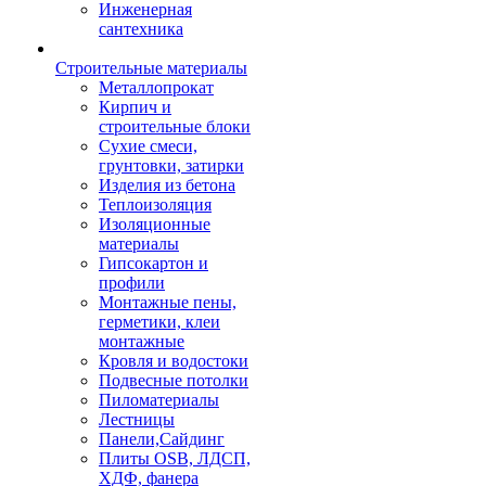
Инженерная
сантехника
Строительные материалы
Металлопрокат
Кирпич и
строительные блоки
Сухие смеси,
грунтовки, затирки
Изделия из бетона
Теплоизоляция
Изоляционные
материалы
Гипсокартон и
профили
Монтажные пены,
герметики, клеи
монтажные
Кровля и водостоки
Подвесные потолки
Пиломатериалы
Лестницы
Панели,Сайдинг
Плиты OSB, ЛДСП,
ХДФ, фанера