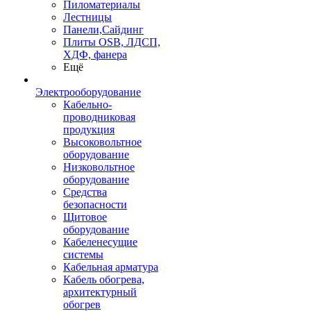
Пиломатериалы
Лестницы
Панели,Сайдинг
Плиты OSB, ЛДСП,
ХДФ, фанера
Ещё
Электрооборудование
Кабельно-
проводниковая
продукция
Высоковольтное
оборудование
Низковольтное
оборудование
Средства
безопасности
Щитовое
оборудование
Кабеленесущие
системы
Кабельная арматура
Кабель обогрева,
архитектурный
обогрев