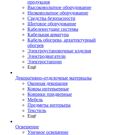
продукция
Высоковольтное оборудование
Низковольтное оборудование
Средства безопасности
Щитовое оборудование
Кабеленесущие системы
Кабельная арматура
Кабель обогрева, архитектурный
обогрев
Электроустановочные изделия
Электродвигатели
Электростанции
Ещё
Декоративно-отделочные материалы
Оконная декорация
Ковры интерьерные
Коврики придверные
Мебель
Предметы интерьера
Текстиль
Ещё
Освещение
Уличное освещение