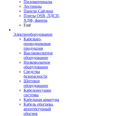
Пиломатериалы
Лестницы
Панели,Сайдинг
Плиты OSB, ЛДСП,
ХДФ, фанера
Ещё
Электрооборудование
Кабельно-
проводниковая
продукция
Высоковольтное
оборудование
Низковольтное
оборудование
Средства
безопасности
Щитовое
оборудование
Кабеленесущие
системы
Кабельная арматура
Кабель обогрева,
архитектурный
обогрев