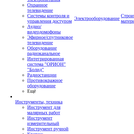
Охранное
телевидение
Системы контроля и
Строи
Электрооборудование
управления доступом
матер
Аудио/
видеодомофоны
Эфирное/спутниковое
телевидение
Оборудование
радиоканальное
Интегрированная
система "ОРИОН"
"Болид"
Радиостанции
Противокражное
оборудование
Ещё
Инструменты, техника
Инструмент для
малярных работ
Инструмент
измерительный
Инструмент ручной