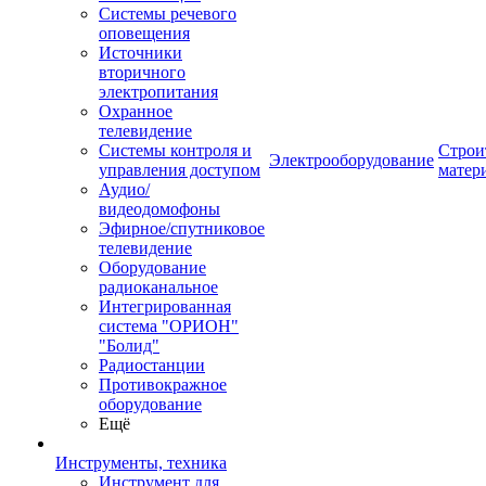
Системы речевого
оповещения
Источники
вторичного
электропитания
Охранное
телевидение
Системы контроля и
Строи
Электрооборудование
управления доступом
матер
Аудио/
видеодомофоны
Эфирное/спутниковое
телевидение
Оборудование
радиоканальное
Интегрированная
система "ОРИОН"
"Болид"
Радиостанции
Противокражное
оборудование
Ещё
Инструменты, техника
Инструмент для