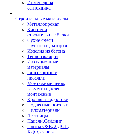
Инженерная
сантехника
Строительные материалы
Металлопрокат
Кирпич и
строительные блоки
Сухие смеси,
грунтовки, затирки
Изделия из бетона
Теплоизоляция
Изоляционные
материалы
Гипсокартон и
профили
Монтажные пены,
герметики, клеи
монтажные
Кровля и водостоки
Подвесные потолки
Пиломатериалы
Лестницы
Панели,Сайдинг
Плиты OSB, ЛДСП,
ХДФ, фанера