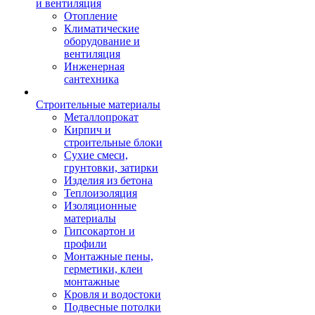
и вентиляция
Отопление
Климатические
оборудование и
вентиляция
Инженерная
сантехника
Строительные материалы
Металлопрокат
Кирпич и
строительные блоки
Сухие смеси,
грунтовки, затирки
Изделия из бетона
Теплоизоляция
Изоляционные
материалы
Гипсокартон и
профили
Монтажные пены,
герметики, клеи
монтажные
Кровля и водостоки
Подвесные потолки