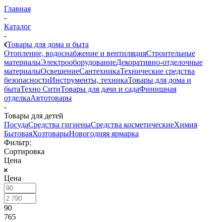
Главная
-
Каталог
-
Товары для дома и быта
Отопление, водоснабжение и вентиляция
Строительные
материалы
Электрооборудование
Декоративно-отделочные
материалы
Освещение
Сантехника
Технические средства
безопасности
Инструменты, техника
Товары для дома и
быта
Техно Сити
Товары для дачи и сада
Финишная
отделка
Автотовары
-
Товары для детей
Посуда
Средства гигиены
Средства косметические
Химия
Бытовая
Хозтовары
Новогодняя ярмарка
Фильтр:
Сортировка
Цена
Цена
90
765