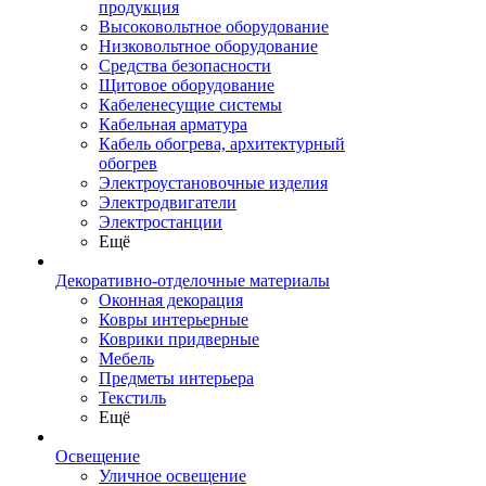
продукция
Высоковольтное оборудование
Низковольтное оборудование
Средства безопасности
Щитовое оборудование
Кабеленесущие системы
Кабельная арматура
Кабель обогрева, архитектурный
обогрев
Электроустановочные изделия
Электродвигатели
Электростанции
Ещё
Декоративно-отделочные материалы
Оконная декорация
Ковры интерьерные
Коврики придверные
Мебель
Предметы интерьера
Текстиль
Ещё
Освещение
Уличное освещение