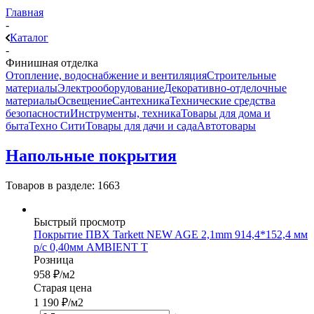
Главная
-
Каталог
-
Финишная отделка
Отопление, водоснабжение и вентиляция
Строительные
материалы
Электрооборудование
Декоративно-отделочные
материалы
Освещение
Сантехника
Технические средства
безопасности
Инструменты, техника
Товары для дома и
быта
Техно Сити
Товары для дачи и сада
Автотовары
Напольные покрытия
Товаров в разделе: 1663
Быстрый просмотр
Покрытие ПВХ Tarkett NEW AGE 2,1mm 914,4*152,4 мм
р/с 0,40мм AMBIENT Т
Розница
958
₽
/м2
Старая цена
1 190
₽
/м2