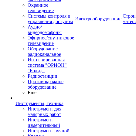
Охранное
телевидение
Системы контроля и
Строи
Электрооборудование
управления доступом
матер
Аудио/
видеодомофоны
Эфирное/спутниковое
телевидение
Оборудование
радиоканальное
Интегрированная
система "ОРИОН"
"Болид"
Радиостанции
Противокражное
оборудование
Ещё
Инструменты, техника
Инструмент для
малярных работ
Инструмент
измерительный
Инструмент ручной