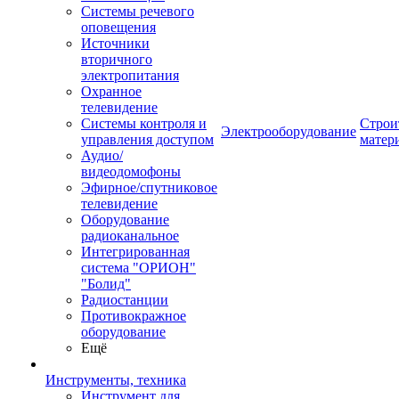
Системы речевого
оповещения
Источники
вторичного
электропитания
Охранное
телевидение
Системы контроля и
Строи
Электрооборудование
управления доступом
матер
Аудио/
видеодомофоны
Эфирное/спутниковое
телевидение
Оборудование
радиоканальное
Интегрированная
система "ОРИОН"
"Болид"
Радиостанции
Противокражное
оборудование
Ещё
Инструменты, техника
Инструмент для