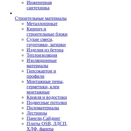
Инженерная
сантехника
Строительные материалы
Металлопрокат
Кирпич и
строительные блоки
Сухие смеси,
грунтовки, затирки
Изделия из бетона
Теплоизоляция
Изоляционные
материалы
Гипсокартон и
профили
Монтажные пены,
герметики, клеи
монтажные
Кровля и водостоки
Подвесные потолки
Пиломатериалы
Лестницы
Панели,Сайдинг
Плиты OSB, ЛДСП,
ХДФ, фанера