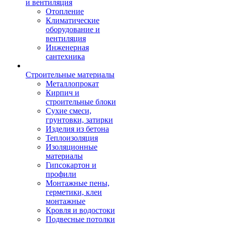
и вентиляция
Отопление
Климатические
оборудование и
вентиляция
Инженерная
сантехника
Строительные материалы
Металлопрокат
Кирпич и
строительные блоки
Сухие смеси,
грунтовки, затирки
Изделия из бетона
Теплоизоляция
Изоляционные
материалы
Гипсокартон и
профили
Монтажные пены,
герметики, клеи
монтажные
Кровля и водостоки
Подвесные потолки