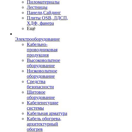
Пиломатериалы
Лестницы
Панели,Сайдинг
Плиты OSB, ЛДСП,
ХДФ, фанера
Ещё
Электрооборудование
Кабельно-
проводниковая
продукция
Высоковольтное
оборудование
Низковольтное
оборудование
Средства
безопасности
Щитовое
оборудование
Кабеленесущие
системы
Кабельная арматура
Кабель обогрева,
архитектурный
обогрев