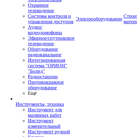
Охранное
телевидение
Системы контроля и
Строи
Электрооборудование
управления доступом
матер
Аудио/
видеодомофоны
Эфирное/спутниковое
телевидение
Оборудование
радиоканальное
Интегрированная
система "ОРИОН"
"Болид"
Радиостанции
Противокражное
оборудование
Ещё
Инструменты, техника
Инструмент для
малярных работ
Инструмент
измерительный
Инструмент ручной