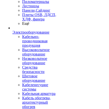
Пиломатериалы
Лестницы
Панели,Сайдинг
Плиты OSB, ЛДСП,
ХДФ, фанера
Ещё
Электрооборудование
Кабельно-
проводниковая
продукция
Высоковольтное
оборудование
Низковольтное
оборудование
Средства
безопасности
Щитовое
оборудование
Кабеленесущие
системы
Кабельная арматура
Кабель обогрева,
архитектурный
обогрев