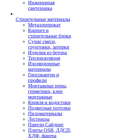
Инженерная
сантехника
Строительные материалы
Металлопрокат
Кирпич и
строительные блоки
Сухие смеси,
грунтовки, затирки
Изделия из бетона
Теплоизоляция
Изоляционные
материалы
Гипсокартон и
профили
Монтажные пены,
герметики, клеи
монтажные
Кровля и водостоки
Подвесные потолки
Пиломатериалы
Лестницы
Панели,Сайдинг
Плиты OSB, ЛДСП,
ХДФ, фанера