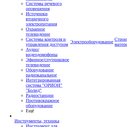
Системы речевого
оповещения
Источники
вторичного
электропитания
Охранное
телевидение
Системы контроля и
Строи
Электрооборудование
управления доступом
матер
Аудио/
видеодомофоны
Эфирное/спутниковое
телевидение
Оборудование
радиоканальное
Интегрированная
система "ОРИОН"
"Болид"
Радиостанции
Противокражное
оборудование
Ещё
Инструменты, техника
Инструмент для