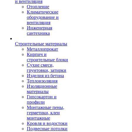
и вентиляция
Отопление
Климатические
оборудование и
вентиляция
Инженерная
сантехника
Строительные материалы
Металлопрокат
Кирпич и
строительные блоки
Сухие смеси,
грунтовки, затирки
Изделия из бетона
Теплоизоляция
Изоляционные
материалы
Гипсокартон и
профили
Монтажные пены,
герметики, клеи
монтажные
Кровля и водостоки
Подвесные потолки