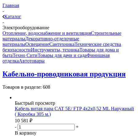
Главная
-
Каталог
-
Электрооборудование
Отопление, водоснабжение и вентиляция
Строительные
материалы
Декоративно-отделочные
материалы
Освещение
Сантехника
Технические средства
безопасности
Инструменты, техника
Товары для дома и
быта
Техно Сити
Товары для дачи и сада
Финишная
отделка
Автотовары
Кабельно-проводниковая продукция
Товаров в разделе: 608
Быстрый просмотр
Кабель витая пара CAT 5E/ FTP 4x2x0,52 ML Наружный
( Коробка 305 м.)
10 581
₽
-
+
В корзину