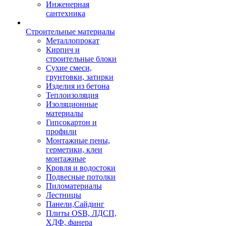
Инженерная
сантехника
Строительные материалы
Металлопрокат
Кирпич и
строительные блоки
Сухие смеси,
грунтовки, затирки
Изделия из бетона
Теплоизоляция
Изоляционные
материалы
Гипсокартон и
профили
Монтажные пены,
герметики, клеи
монтажные
Кровля и водостоки
Подвесные потолки
Пиломатериалы
Лестницы
Панели,Сайдинг
Плиты OSB, ЛДСП,
ХДФ, фанера