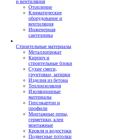
и вентиляция
Отопление
Климатические
оборудование и
вентиляция
Инженерная
сантехника
Строительные материалы
Металлопрокат
Кирпич и
строительные блоки
Сухие смеси,
грунтовки, затирки
Изделия из бетона
Теплоизоляция
Изоляционные
материалы
Гипсокартон и
профили
Монтажные пены,
герметики, клеи
монтажные
Кровля и водостоки
Подвесные потолки