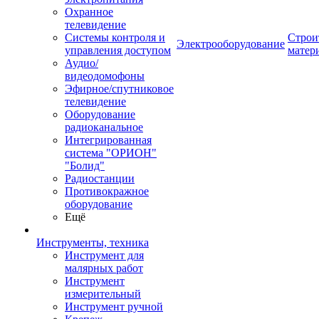
Охранное
телевидение
Системы контроля и
Строи
Электрооборудование
управления доступом
матер
Аудио/
видеодомофоны
Эфирное/спутниковое
телевидение
Оборудование
радиоканальное
Интегрированная
система "ОРИОН"
"Болид"
Радиостанции
Противокражное
оборудование
Ещё
Инструменты, техника
Инструмент для
малярных работ
Инструмент
измерительный
Инструмент ручной