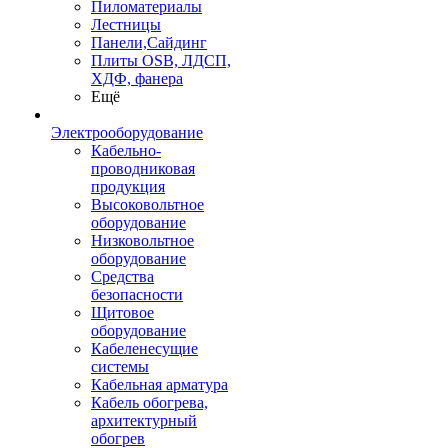
Пиломатериалы
Лестницы
Панели,Сайдинг
Плиты OSB, ЛДСП,
ХДФ, фанера
Ещё
Электрооборудование
Кабельно-
проводниковая
продукция
Высоковольтное
оборудование
Низковольтное
оборудование
Средства
безопасности
Щитовое
оборудование
Кабеленесущие
системы
Кабельная арматура
Кабель обогрева,
архитектурный
обогрев