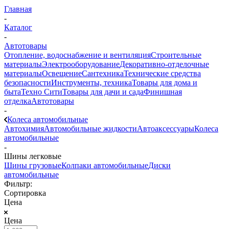
Главная
-
Каталог
-
Автотовары
Отопление, водоснабжение и вентиляция
Строительные
материалы
Электрооборудование
Декоративно-отделочные
материалы
Освещение
Сантехника
Технические средства
безопасности
Инструменты, техника
Товары для дома и
быта
Техно Сити
Товары для дачи и сада
Финишная
отделка
Автотовары
-
Колеса автомобильные
Автохимия
Автомобильные жидкости
Автоаксессуары
Колеса
автомобильные
-
Шины легковые
Шины грузовые
Колпаки автомобильные
Диски
автомобильные
Фильтр:
Сортировка
Цена
Цена