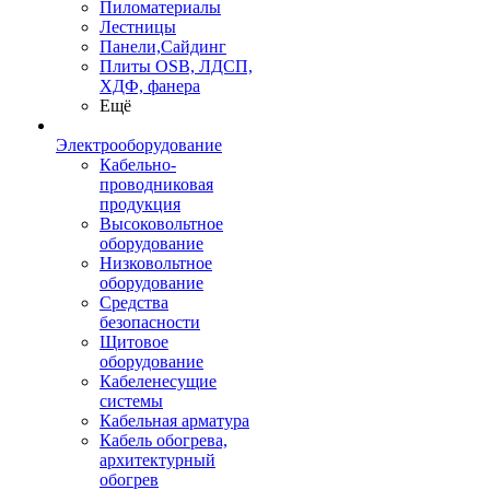
Пиломатериалы
Лестницы
Панели,Сайдинг
Плиты OSB, ЛДСП,
ХДФ, фанера
Ещё
Электрооборудование
Кабельно-
проводниковая
продукция
Высоковольтное
оборудование
Низковольтное
оборудование
Средства
безопасности
Щитовое
оборудование
Кабеленесущие
системы
Кабельная арматура
Кабель обогрева,
архитектурный
обогрев