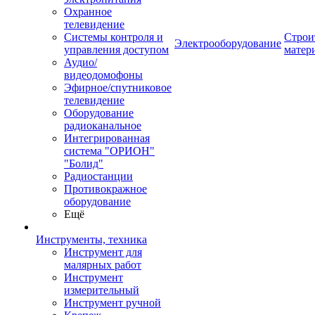
Охранное
телевидение
Системы контроля и
Строи
Электрооборудование
управления доступом
матер
Аудио/
видеодомофоны
Эфирное/спутниковое
телевидение
Оборудование
радиоканальное
Интегрированная
система "ОРИОН"
"Болид"
Радиостанции
Противокражное
оборудование
Ещё
Инструменты, техника
Инструмент для
малярных работ
Инструмент
измерительный
Инструмент ручной