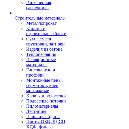
Инженерная
сантехника
Строительные материалы
Металлопрокат
Кирпич и
строительные блоки
Сухие смеси,
грунтовки, затирки
Изделия из бетона
Теплоизоляция
Изоляционные
материалы
Гипсокартон и
профили
Монтажные пены,
герметики, клеи
монтажные
Кровля и водостоки
Подвесные потолки
Пиломатериалы
Лестницы
Панели,Сайдинг
Плиты OSB, ЛДСП,
ХДФ, фанера