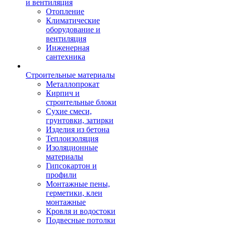
и вентиляция
Отопление
Климатические
оборудование и
вентиляция
Инженерная
сантехника
Строительные материалы
Металлопрокат
Кирпич и
строительные блоки
Сухие смеси,
грунтовки, затирки
Изделия из бетона
Теплоизоляция
Изоляционные
материалы
Гипсокартон и
профили
Монтажные пены,
герметики, клеи
монтажные
Кровля и водостоки
Подвесные потолки