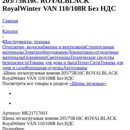
205/75R16C ROYALBLACK
RoyalWinter VAN 110/108R Без НДС
Главная
-
Каталог
-
Инструменты, техника
Отопление, водоснабжение и вентиляция
Строительные
материалы
Электрооборудование
Декоративно-отделочные
материалы
Освещение
Сантехника
Технические средства
безопасности
Товары для дома и быта
Техно Сити
Товары для
дачи и сада
Финишная отделка
Автотовары
-
Шина легкогрузовая зимняя 205/75R16C ROYALBLACK
RoyalWinter VAN 110/108R Без НДС
Посмотреть все товары в разделе
«Шины легковые»
Артикул:
МЕ21717603
Шина легкогрузовая зимняя 205/75R16C ROYALBLACK
RoyalWinter VAN 110/108R Без НДС
Подробнее