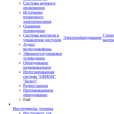
Системы речевого
оповещения
Источники
вторичного
электропитания
Охранное
телевидение
Системы контроля и
Строи
Электрооборудование
управления доступом
матер
Аудио/
видеодомофоны
Эфирное/спутниковое
телевидение
Оборудование
радиоканальное
Интегрированная
система "ОРИОН"
"Болид"
Радиостанции
Противокражное
оборудование
Ещё
Инструменты, техника
Инструмент для