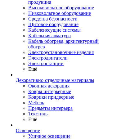
продукция
Высоковольтное оборудование
Низковольтное оборудование
Средства безопасности
Щитовое оборудование
Кабеленесущие системы
Кабельная арматура
Кабель обогрева, архитектурный
обогрев
Электроустановочные изделия
Электродвигатели
Электростанции
Ещё
Декоративно-отделочные материалы
Оконная декорация
Ковры интерьерные
Коврики придверные
Мебель
Предметы интерьера
Текстиль
Ещё
Освещение
Уличное освещение