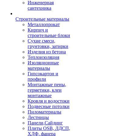
Инженерная
сантехника
Строительные материалы
Металлопрокат
Кирпич и
строительные блоки
Сухие смеси,
грунтовки, затирки
Изделия из бетона
Теплоизоляция
Изоляционные
материалы
Гипсокартон и
профили
Монтажные пены,
герметики, клеи
монтажные
Кровля и водостоки
Подвесные потолки
Пиломатериалы
Лестницы
Панели,Сайдинг
Плиты OSB, ЛДСП,
ХДФ, фанера