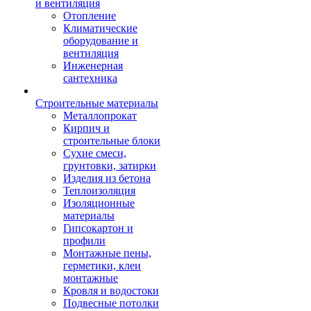
и вентиляция
Отопление
Климатические
оборудование и
вентиляция
Инженерная
сантехника
Строительные материалы
Металлопрокат
Кирпич и
строительные блоки
Сухие смеси,
грунтовки, затирки
Изделия из бетона
Теплоизоляция
Изоляционные
материалы
Гипсокартон и
профили
Монтажные пены,
герметики, клеи
монтажные
Кровля и водостоки
Подвесные потолки