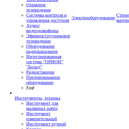
Охранное
телевидение
Системы контроля и
Строи
Электрооборудование
управления доступом
матер
Аудио/
видеодомофоны
Эфирное/спутниковое
телевидение
Оборудование
радиоканальное
Интегрированная
система "ОРИОН"
"Болид"
Радиостанции
Противокражное
оборудование
Ещё
Инструменты, техника
Инструмент для
малярных работ
Инструмент
измерительный
Инструмент ручной