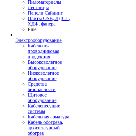
Пиломатериалы
Лестницы
Панели,Сайдинг
Плиты OSB, ЛДСП,
ХДФ, фанера
Ещё
Электрооборудование
Кабельно-
проводниковая
продукция
Высоковольтное
оборудование
Низковольтное
оборудование
Средства
безопасности
Щитовое
оборудование
Кабеленесущие
системы
Кабельная арматура
Кабель обогрева,
архитектурный
обогрев