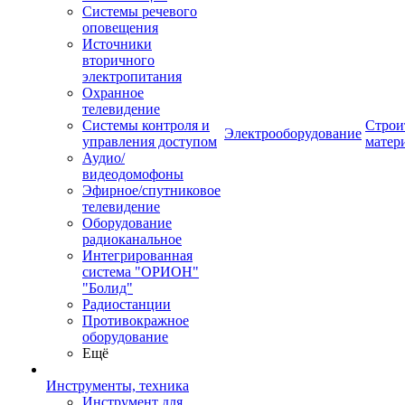
Системы речевого
оповещения
Источники
вторичного
электропитания
Охранное
телевидение
Системы контроля и
Строи
Электрооборудование
управления доступом
матер
Аудио/
видеодомофоны
Эфирное/спутниковое
телевидение
Оборудование
радиоканальное
Интегрированная
система "ОРИОН"
"Болид"
Радиостанции
Противокражное
оборудование
Ещё
Инструменты, техника
Инструмент для