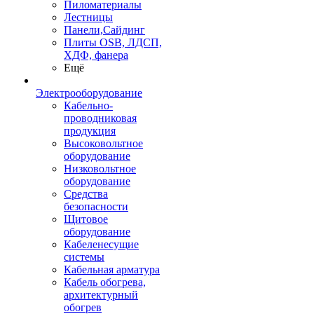
Пиломатериалы
Лестницы
Панели,Сайдинг
Плиты OSB, ЛДСП,
ХДФ, фанера
Ещё
Электрооборудование
Кабельно-
проводниковая
продукция
Высоковольтное
оборудование
Низковольтное
оборудование
Средства
безопасности
Щитовое
оборудование
Кабеленесущие
системы
Кабельная арматура
Кабель обогрева,
архитектурный
обогрев