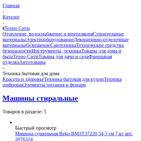
Главная
-
Каталог
-
Техно Сити
Отопление, водоснабжение и вентиляция
Строительные
материалы
Электрооборудование
Декоративно-отделочные
материалы
Освещение
Сантехника
Технические средства
безопасности
Инструменты, техника
Товары для дома и
быта
Техно Сити
Товары для дачи и сада
Финишная
отделка
Автотовары
-
Техника бытовая для дома
Красота и здоровье
Техника бытовая для кухни
Техника
цифровая
Элементы питания и фонари
Машины стиральные
Товаров в разделе: 5
Быстрый просмотр
Машина сушильная Beko BM3T37220 54,5 см 7 кг арт.
2076324