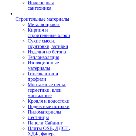
Инженерная
сантехника
Строительные материалы
Металлопрокат
Кирпич и
строительные блоки
Сухие смеси,
грунтовки, затирки
Изделия из бетона
Теплоизоляция
Изоляционные
материалы
Гипсокартон и
профили
Монтажные пены,
герметики, клеи
монтажные
Кровля и водостоки
Подвесные потолки
Пиломатериалы
Лестницы
Панели,Сайдинг
Плиты OSB, ЛДСП,
ХДФ, фанера