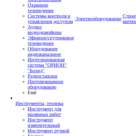
Охранное
телевидение
Системы контроля и
Строи
Электрооборудование
управления доступом
матер
Аудио/
видеодомофоны
Эфирное/спутниковое
телевидение
Оборудование
радиоканальное
Интегрированная
система "ОРИОН"
"Болид"
Радиостанции
Противокражное
оборудование
Ещё
Инструменты, техника
Инструмент для
малярных работ
Инструмент
измерительный
Инструмент ручной