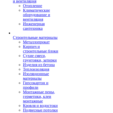
и вентиляция
Отопление
Климатические
оборудование и
вентиляция
Инженерная
сантехника
Строительные материалы
Металлопрокат
Кирпич и
строительные блоки
Сухие смеси,
грунтовки, затирки
Изделия из бетона
Теплоизоляция
Изоляционные
материалы
Гипсокартон и
профили
Монтажные пены,
герметики, клеи
монтажные
Кровля и водостоки
Подвесные потолки