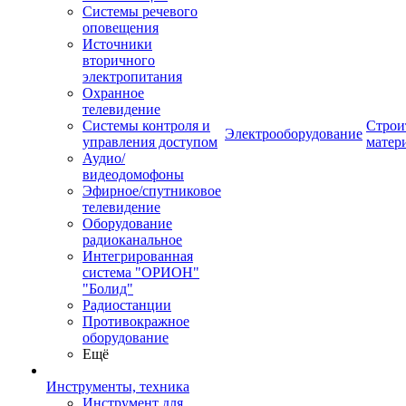
Системы речевого
оповещения
Источники
вторичного
электропитания
Охранное
телевидение
Системы контроля и
Строи
Электрооборудование
управления доступом
матер
Аудио/
видеодомофоны
Эфирное/спутниковое
телевидение
Оборудование
радиоканальное
Интегрированная
система "ОРИОН"
"Болид"
Радиостанции
Противокражное
оборудование
Ещё
Инструменты, техника
Инструмент для