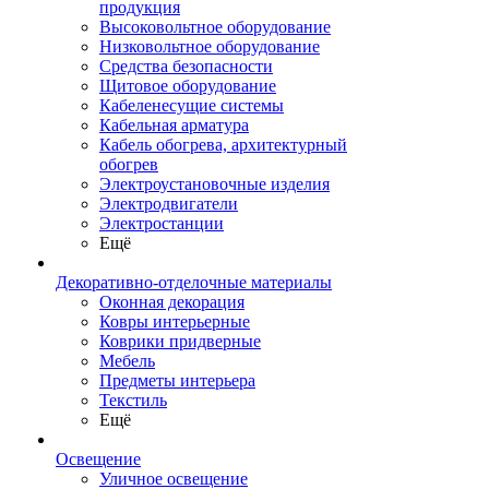
продукция
Высоковольтное оборудование
Низковольтное оборудование
Средства безопасности
Щитовое оборудование
Кабеленесущие системы
Кабельная арматура
Кабель обогрева, архитектурный
обогрев
Электроустановочные изделия
Электродвигатели
Электростанции
Ещё
Декоративно-отделочные материалы
Оконная декорация
Ковры интерьерные
Коврики придверные
Мебель
Предметы интерьера
Текстиль
Ещё
Освещение
Уличное освещение