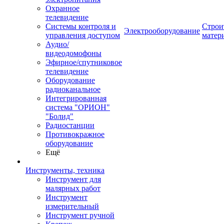
Охранное
телевидение
Системы контроля и
Строи
Электрооборудование
управления доступом
матер
Аудио/
видеодомофоны
Эфирное/спутниковое
телевидение
Оборудование
радиоканальное
Интегрированная
система "ОРИОН"
"Болид"
Радиостанции
Противокражное
оборудование
Ещё
Инструменты, техника
Инструмент для
малярных работ
Инструмент
измерительный
Инструмент ручной