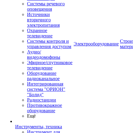
Системы речевого
оповещения
Источники
вторичного
электропитания
Охранное
телевидение
Системы контроля и
Строи
Электрооборудование
управления доступом
матер
Аудио/
видеодомофоны
Эфирное/спутниковое
телевидение
Оборудование
радиоканальное
Интегрированная
система "ОРИОН"
"Болид"
Радиостанции
Противокражное
оборудование
Ещё
Инструменты, техника
Инструмент для