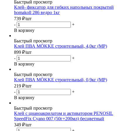
Быстрый просмотр
Клей- фиксатор для гибких напольных покрытий
homakoll 286 ведро 1кг
739
₽
/шт
-
+
В корзину
Быстрый просмотр
Клей ПВА MÖKKE строительный, 4,0кг (МР)
899
₽
/шт
-
+
В корзину
Быстрый просмотр
Клей ПВА MÖKKE строительный, 0,9кг (МР)
219
₽
/шт
-
+
В корзину
Быстрый просмотр
Клей с цианоакрилатом и активатором PENOSIL
SpeedFix Cyano 007 (50г+200мл) бесцветный
349
₽
/шт
-
+