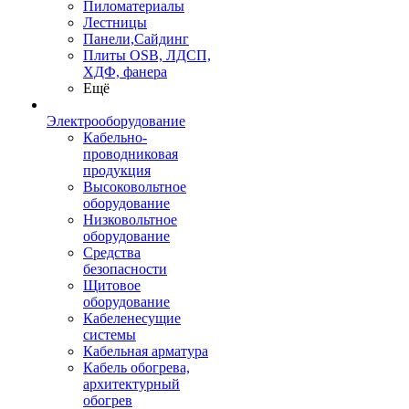
Пиломатериалы
Лестницы
Панели,Сайдинг
Плиты OSB, ЛДСП,
ХДФ, фанера
Ещё
Электрооборудование
Кабельно-
проводниковая
продукция
Высоковольтное
оборудование
Низковольтное
оборудование
Средства
безопасности
Щитовое
оборудование
Кабеленесущие
системы
Кабельная арматура
Кабель обогрева,
архитектурный
обогрев