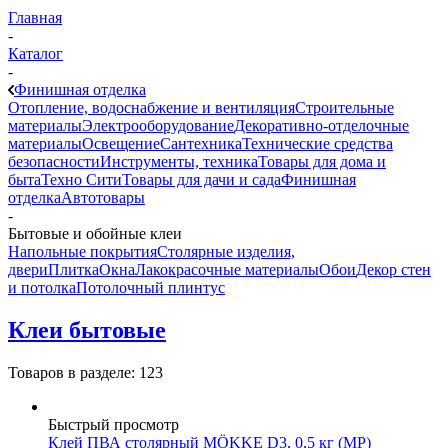
Главная
-
Каталог
-
Финишная отделка
Отопление, водоснабжение и вентиляция
Строительные
материалы
Электрооборудование
Декоративно-отделочные
материалы
Освещение
Сантехника
Технические средства
безопасности
Инструменты, техника
Товары для дома и
быта
Техно Сити
Товары для дачи и сада
Финишная
отделка
Автотовары
-
Бытовые и обойные клеи
Напольные покрытия
Столярные изделия,
двери
Плитка
Окна
Лакокрасочные материалы
Обои
Декор стен
и потолка
Потолочный плинтус
Клеи бытовые
Товаров в разделе: 123
Быстрый просмотр
Клей ПВА столярный MÖKKE D3, 0,5 кг (МР)