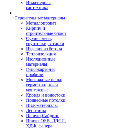
Инженерная
сантехника
Строительные материалы
Металлопрокат
Кирпич и
строительные блоки
Сухие смеси,
грунтовки, затирки
Изделия из бетона
Теплоизоляция
Изоляционные
материалы
Гипсокартон и
профили
Монтажные пены,
герметики, клеи
монтажные
Кровля и водостоки
Подвесные потолки
Пиломатериалы
Лестницы
Панели,Сайдинг
Плиты OSB, ЛДСП,
ХДФ, фанера