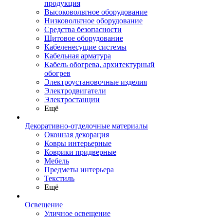
продукция
Высоковольтное оборудование
Низковольтное оборудование
Средства безопасности
Щитовое оборудование
Кабеленесущие системы
Кабельная арматура
Кабель обогрева, архитектурный
обогрев
Электроустановочные изделия
Электродвигатели
Электростанции
Ещё
Декоративно-отделочные материалы
Оконная декорация
Ковры интерьерные
Коврики придверные
Мебель
Предметы интерьера
Текстиль
Ещё
Освещение
Уличное освещение