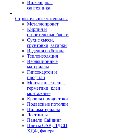
Инженерная
сантехника
Строительные материалы
Металлопрокат
Кирпич и
строительные блоки
Сухие смеси,
грунтовки, затирки
Изделия из бетона
Теплоизоляция
Изоляционные
материалы
Гипсокартон и
профили
Монтажные пены,
герметики, клеи
монтажные
Кровля и водостоки
Подвесные потолки
Пиломатериалы
Лестницы
Панели,Сайдинг
Плиты OSB, ЛДСП,
ХДФ, фанера