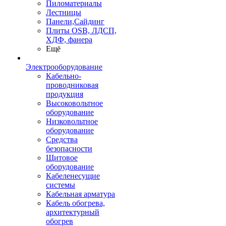
Пиломатериалы
Лестницы
Панели,Сайдинг
Плиты OSB, ЛДСП,
ХДФ, фанера
Ещё
Электрооборудование
Кабельно-
проводниковая
продукция
Высоковольтное
оборудование
Низковольтное
оборудование
Средства
безопасности
Щитовое
оборудование
Кабеленесущие
системы
Кабельная арматура
Кабель обогрева,
архитектурный
обогрев