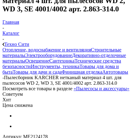
материал 4 шт. для пылесосов WD 2,
WD 3, SE 4001/4002 арт. 2.863-314.0
Главная
-
Каталог
-
Техно Сити
Отопление, водоснабжение и вентиляция
Строительные
материалы
Электрооборудование
Декоративно-отделочные
материалы
Освещение
Сантехника
Технические средства
безопасности
Инструменты, техника
Товары для дома и
быта
Товары для дачи и сада
Финишная отделка
Автотовары
-
Пылесборник KARCHER нетканый материал 4 шт. для
пылесосов WD 2, WD 3, SE 4001/4002 арт. 2.863-314.0
Посмотреть все товары в разделе
«Пылесосы и аксессуары»
Советуем
Хит
Цена снижена
Артикул:
МЕ2124178