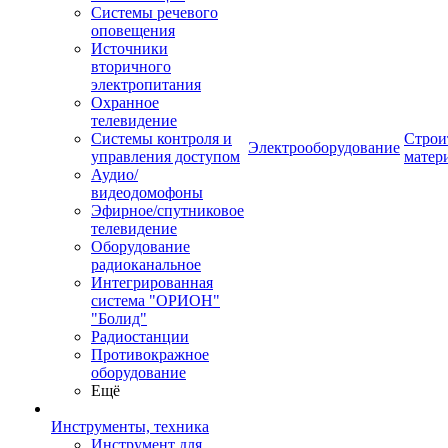
Системы речевого
оповещения
Источники
вторичного
электропитания
Охранное
телевидение
Системы контроля и
Строи
Электрооборудование
управления доступом
матер
Аудио/
видеодомофоны
Эфирное/спутниковое
телевидение
Оборудование
радиоканальное
Интегрированная
система "ОРИОН"
"Болид"
Радиостанции
Противокражное
оборудование
Ещё
Инструменты, техника
Инструмент для