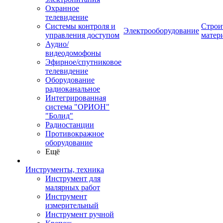
Охранное
телевидение
Системы контроля и
Строи
Электрооборудование
управления доступом
матер
Аудио/
видеодомофоны
Эфирное/спутниковое
телевидение
Оборудование
радиоканальное
Интегрированная
система "ОРИОН"
"Болид"
Радиостанции
Противокражное
оборудование
Ещё
Инструменты, техника
Инструмент для
малярных работ
Инструмент
измерительный
Инструмент ручной