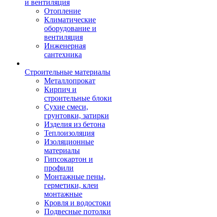
и вентиляция
Отопление
Климатические
оборудование и
вентиляция
Инженерная
сантехника
Строительные материалы
Металлопрокат
Кирпич и
строительные блоки
Сухие смеси,
грунтовки, затирки
Изделия из бетона
Теплоизоляция
Изоляционные
материалы
Гипсокартон и
профили
Монтажные пены,
герметики, клеи
монтажные
Кровля и водостоки
Подвесные потолки