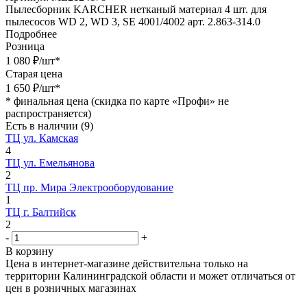
Пылесборник KARCHER нетканый материал 4 шт. для
пылесосов WD 2, WD 3, SE 4001/4002 арт. 2.863-314.0
Подробнее
Розница
1 080
₽
/шт
*
Старая цена
1 650
₽
/шт
*
*
финальная цена (скидка по карте «Профи» не
распространяется)
Есть в наличии
(9)
ТЦ ул. Камская
4
ТЦ ул. Емельянова
2
ТЦ пр. Мира Электрооборудование
1
ТЦ г. Балтийск
2
-
+
В корзину
Цена в интернет-магазине действительна только на
территории Калининградской области и может отличаться от
цен в розничных магазинах