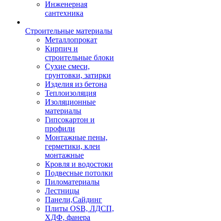
Инженерная
сантехника
Строительные материалы
Металлопрокат
Кирпич и
строительные блоки
Сухие смеси,
грунтовки, затирки
Изделия из бетона
Теплоизоляция
Изоляционные
материалы
Гипсокартон и
профили
Монтажные пены,
герметики, клеи
монтажные
Кровля и водостоки
Подвесные потолки
Пиломатериалы
Лестницы
Панели,Сайдинг
Плиты OSB, ЛДСП,
ХДФ, фанера