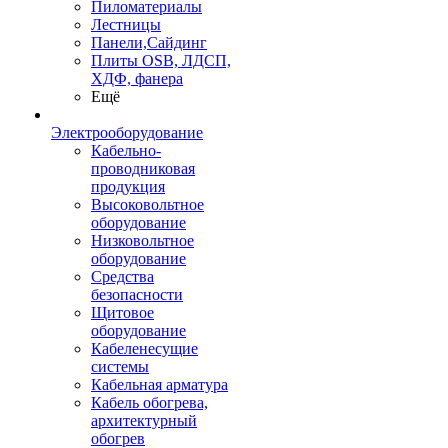
Пиломатериалы
Лестницы
Панели,Сайдинг
Плиты OSB, ЛДСП,
ХДФ, фанера
Ещё
Электрооборудование
Кабельно-
проводниковая
продукция
Высоковольтное
оборудование
Низковольтное
оборудование
Средства
безопасности
Щитовое
оборудование
Кабеленесущие
системы
Кабельная арматура
Кабель обогрева,
архитектурный
обогрев