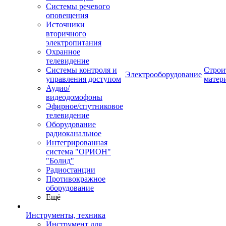
Системы речевого
оповещения
Источники
вторичного
электропитания
Охранное
телевидение
Системы контроля и
Строи
Электрооборудование
управления доступом
матер
Аудио/
видеодомофоны
Эфирное/спутниковое
телевидение
Оборудование
радиоканальное
Интегрированная
система "ОРИОН"
"Болид"
Радиостанции
Противокражное
оборудование
Ещё
Инструменты, техника
Инструмент для