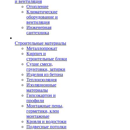
и вентиляция
Отопление
Климатические
оборудование и
вентиляция
Инженерная
сантехника
Строительные материалы
Металлопрокат
Кирпич и
строительные блоки
Сухие смеси,
грунтовки, затирки
Изделия из бетона
Теплоизоляция
Изоляционные
материалы
Гипсокартон и
профили
Монтажные пены,
герметики, клеи
монтажные
Кровля и водостоки
Подвесные потолки