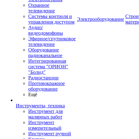
Охранное
телевидение
Системы контроля и
Строи
Электрооборудование
управления доступом
матер
Аудио/
видеодомофоны
Эфирное/спутниковое
телевидение
Оборудование
радиоканальное
Интегрированная
система "ОРИОН"
"Болид"
Радиостанции
Противокражное
оборудование
Ещё
Инструменты, техника
Инструмент для
малярных работ
Инструмент
измерительный
Инструмент ручной