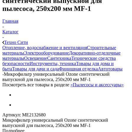
синтетический выпускной для
пылесоса, 250х200 мм MF-1
Главная
-
Каталог
-
Техно Сити
Отопление, водоснабжение и вентиляция
Строительные
материалы
Электрооборудование
Декоративно-отделочные
материалы
Освещение
Сантехника
Технические средства
безопасности
Инструменты, техника
Товары для дома и
быта
Товары для дачи и сада
Финишная отделка
Автотовары
-
Микрофильтр универсальный Ozone синтетический
выпускной для пылесоса, 250х200 мм MF-1
Посмотреть все товары в разделе
«Пылесосы и аксессуары»
Артикул:
МЕ2132680
Микрофильтр универсальный Ozone синтетический
выпускной для пылесоса, 250х200 мм MF-1
Подробнее