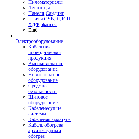
Пиломатериалы
Лестницы
Панели,Сайдинг
Плиты OSB, ЛДСП,
ХДФ, фанера
Ещё
Электрооборудование
Кабельно-
проводниковая
продукция
Высоковольтное
оборудование
Низковольтное
оборудование
Средства
безопасности
Щитовое
оборудование
Кабеленесущие
системы
Кабельная арматура
Кабель обогрева,
архитектурный
обогрев