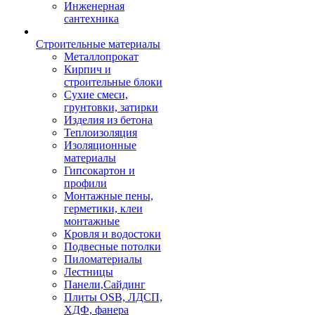
Инженерная
сантехника
Строительные материалы
Металлопрокат
Кирпич и
строительные блоки
Сухие смеси,
грунтовки, затирки
Изделия из бетона
Теплоизоляция
Изоляционные
материалы
Гипсокартон и
профили
Монтажные пены,
герметики, клеи
монтажные
Кровля и водостоки
Подвесные потолки
Пиломатериалы
Лестницы
Панели,Сайдинг
Плиты OSB, ЛДСП,
ХДФ, фанера