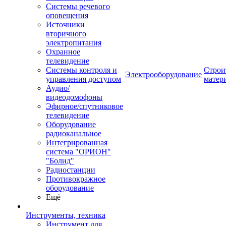
Системы речевого
оповещения
Источники
вторичного
электропитания
Охранное
телевидение
Системы контроля и
Строи
Электрооборудование
управления доступом
матер
Аудио/
видеодомофоны
Эфирное/спутниковое
телевидение
Оборудование
радиоканальное
Интегрированная
система "ОРИОН"
"Болид"
Радиостанции
Противокражное
оборудование
Ещё
Инструменты, техника
Инструмент для