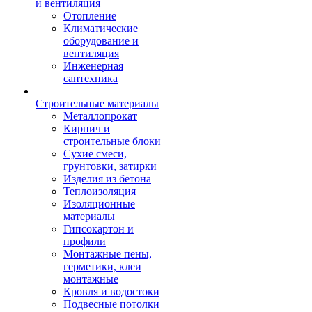
и вентиляция
Отопление
Климатические
оборудование и
вентиляция
Инженерная
сантехника
Строительные материалы
Металлопрокат
Кирпич и
строительные блоки
Сухие смеси,
грунтовки, затирки
Изделия из бетона
Теплоизоляция
Изоляционные
материалы
Гипсокартон и
профили
Монтажные пены,
герметики, клеи
монтажные
Кровля и водостоки
Подвесные потолки