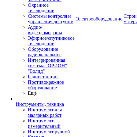
Охранное
телевидение
Системы контроля и
Строи
Электрооборудование
управления доступом
матер
Аудио/
видеодомофоны
Эфирное/спутниковое
телевидение
Оборудование
радиоканальное
Интегрированная
система "ОРИОН"
"Болид"
Радиостанции
Противокражное
оборудование
Ещё
Инструменты, техника
Инструмент для
малярных работ
Инструмент
измерительный
Инструмент ручной