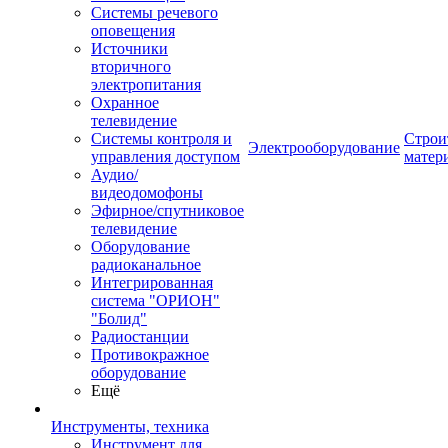
Системы речевого
оповещения
Источники
вторичного
электропитания
Охранное
телевидение
Системы контроля и
Строи
Электрооборудование
управления доступом
матер
Аудио/
видеодомофоны
Эфирное/спутниковое
телевидение
Оборудование
радиоканальное
Интегрированная
система "ОРИОН"
"Болид"
Радиостанции
Противокражное
оборудование
Ещё
Инструменты, техника
Инструмент для