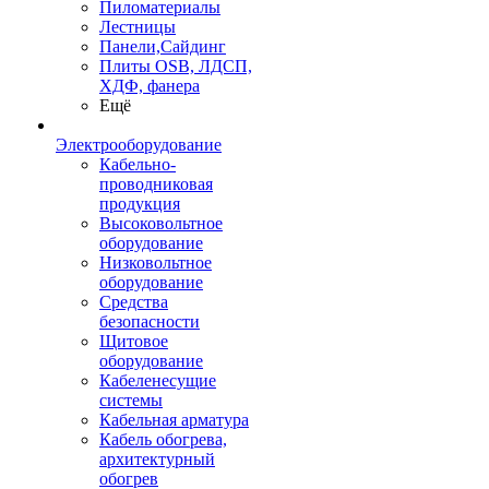
Пиломатериалы
Лестницы
Панели,Сайдинг
Плиты OSB, ЛДСП,
ХДФ, фанера
Ещё
Электрооборудование
Кабельно-
проводниковая
продукция
Высоковольтное
оборудование
Низковольтное
оборудование
Средства
безопасности
Щитовое
оборудование
Кабеленесущие
системы
Кабельная арматура
Кабель обогрева,
архитектурный
обогрев