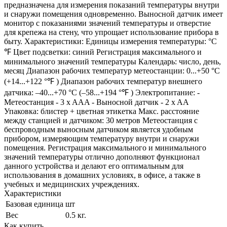
предназначена для измерения показаний температуры внутри
и снаружи помещения одновременно. Выносной датчик имеет
монитор с показаниями значений температуры и отверстие
для крепежа на стену, что упрощает использование прибора в
быту. Характеристики: Единицы измерения температуры: °С
℉ Цвет подсветки: синий Регистрация максимального и
минимального значений температуры Календарь: число, день,
месяц Диапазон рабочих температур метеостанции: 0...+50 °С
(+14...+122 °℉ ) Диапазон рабочих температур внешнего
датчика: –40...+70 °С (–58...+194 °℉ ) Электропитание: -
Метеостанция - 3 x AAA - Выносной датчик - 2 x AA
Упаковка: блистер + цветная этикетка Макс. расстояние
между станцией и датчиком: 30 метров Метеостанция с
беспроводным выносным датчиком является удобным
прибором, измеряющим температуру внутри и снаружи
помещения. Регистрация максимального и минимального
значений температуры отлично дополняют функционал
данного устройства и делают его оптимальным для
использования в домашних условиях, в офисе, а также в
учебных и медицинских учреждениях.
Характеристики
Базовая единица
шт
Вес
0.5 кг.
Как купить