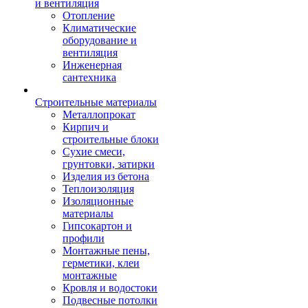
и вентиляция
Отопление
Климатические
оборудование и
вентиляция
Инженерная
сантехника
Строительные материалы
Металлопрокат
Кирпич и
строительные блоки
Сухие смеси,
грунтовки, затирки
Изделия из бетона
Теплоизоляция
Изоляционные
материалы
Гипсокартон и
профили
Монтажные пены,
герметики, клеи
монтажные
Кровля и водостоки
Подвесные потолки