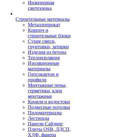
Инженерная
сантехника
Строительные материалы
Металлопрокат
Кирпич и
строительные блоки
Сухие смеси,
грунтовки, затирки
Изделия из бетона
Теплоизоляция
Изоляционные
материалы
Гипсокартон и
профили
Монтажные пены,
герметики, клеи
монтажные
Кровля и водостоки
Подвесные потолки
Пиломатериалы
Лестницы
Панели,Сайдинг
Плиты OSB, ЛДСП,
ХДФ, фанера