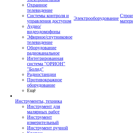
Охранное
телевидение
Системы контроля и
Строи
Электрооборудование
управления доступом
матер
Аудио/
видеодомофоны
Эфирное/спутниковое
телевидение
Оборудование
радиоканальное
Интегрированная
система "ОРИОН"
"Болид"
Радиостанции
Противокражное
оборудование
Ещё
Инструменты, техника
Инструмент для
малярных работ
Инструмент
измерительный
Инструмент ручной