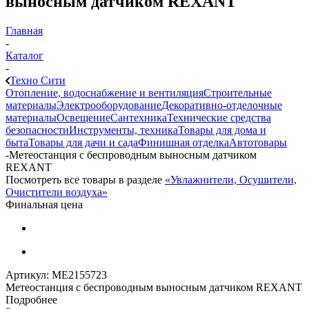
выносным датчиком REXANT
Главная
-
Каталог
-
Техно Сити
Отопление, водоснабжение и вентиляция
Строительные
материалы
Электрооборудование
Декоративно-отделочные
материалы
Освещение
Сантехника
Технические средства
безопасности
Инструменты, техника
Товары для дома и
быта
Товары для дачи и сада
Финишная отделка
Автотовары
-
Метеостанция с беспроводным выносным датчиком
REXANT
Посмотреть все товары в разделе
«Увлажнители, Осушители,
Очистители воздуха»
Финальная цена
Артикул:
МЕ2155723
Метеостанция с беспроводным выносным датчиком REXANT
Подробнее