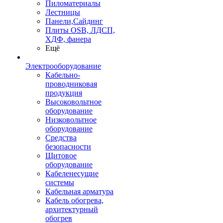
Пиломатериалы
Лестницы
Панели,Сайдинг
Плиты OSB, ЛДСП,
ХДФ, фанера
Ещё
Электрооборудование
Кабельно-
проводниковая
продукция
Высоковольтное
оборудование
Низковольтное
оборудование
Средства
безопасности
Щитовое
оборудование
Кабеленесущие
системы
Кабельная арматура
Кабель обогрева,
архитектурный
обогрев