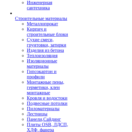
Инженерная
сантехника
Строительные материалы
Металлопрокат
Кирпич и
строительные блоки
Сухие смеси,
грунтовки, затирки
Изделия из бетона
Теплоизоляция
Изоляционные
материалы
Гипсокартон и
профили
Монтажные пены,
герметики, клеи
монтажные
Кровля и водостоки
Подвесные потолки
Пиломатериалы
Лестницы
Панели,Сайдинг
Плиты OSB, ЛДСП,
ХДФ, фанера