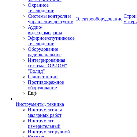
Охранное
телевидение
Системы контроля и
Строи
Электрооборудование
управления доступом
матер
Аудио/
видеодомофоны
Эфирное/спутниковое
телевидение
Оборудование
радиоканальное
Интегрированная
система "ОРИОН"
"Болид"
Радиостанции
Противокражное
оборудование
Ещё
Инструменты, техника
Инструмент для
малярных работ
Инструмент
измерительный
Инструмент ручной