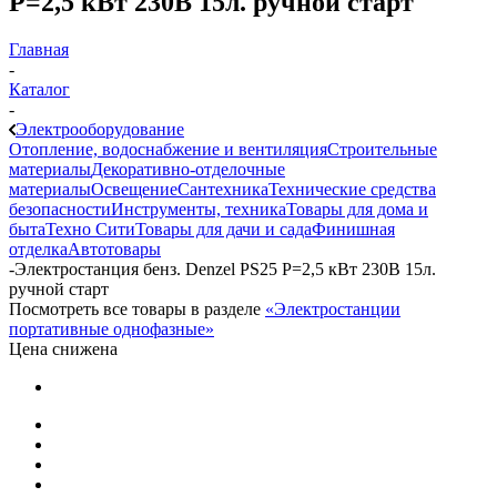
P=2,5 кВт 230В 15л. ручной старт
Главная
-
Каталог
-
Электрооборудование
Отопление, водоснабжение и вентиляция
Строительные
материалы
Декоративно-отделочные
материалы
Освещение
Сантехника
Технические средства
безопасности
Инструменты, техника
Товары для дома и
быта
Техно Сити
Товары для дачи и сада
Финишная
отделка
Автотовары
-
Электростанция бенз. Denzel PS25 P=2,5 кВт 230В 15л.
ручной старт
Посмотреть все товары в разделе
«Электростанции
портативные однофазные»
Цена снижена