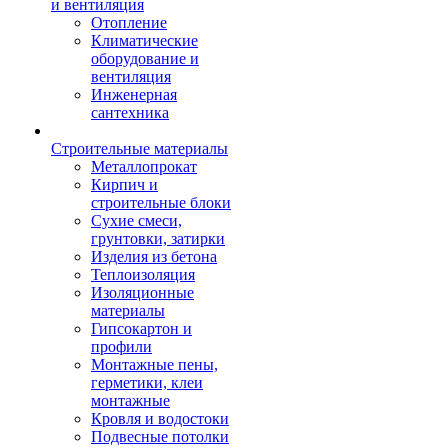
и вентиляция
Отопление
Климатические
оборудование и
вентиляция
Инженерная
сантехника
Строительные материалы
Металлопрокат
Кирпич и
строительные блоки
Сухие смеси,
грунтовки, затирки
Изделия из бетона
Теплоизоляция
Изоляционные
материалы
Гипсокартон и
профили
Монтажные пены,
герметики, клеи
монтажные
Кровля и водостоки
Подвесные потолки