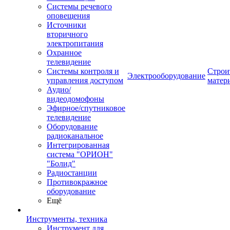
Системы речевого
оповещения
Источники
вторичного
электропитания
Охранное
телевидение
Системы контроля и
Строи
Электрооборудование
управления доступом
матер
Аудио/
видеодомофоны
Эфирное/спутниковое
телевидение
Оборудование
радиоканальное
Интегрированная
система "ОРИОН"
"Болид"
Радиостанции
Противокражное
оборудование
Ещё
Инструменты, техника
Инструмент для