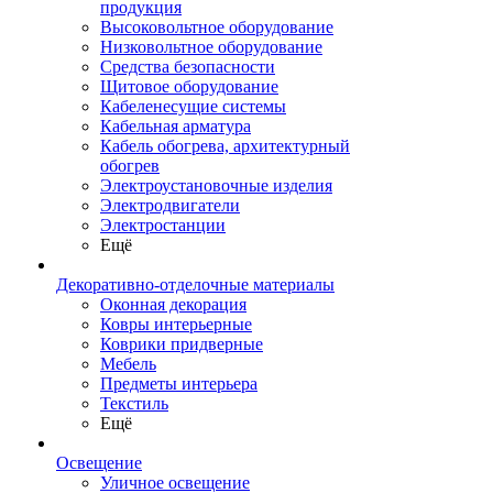
продукция
Высоковольтное оборудование
Низковольтное оборудование
Средства безопасности
Щитовое оборудование
Кабеленесущие системы
Кабельная арматура
Кабель обогрева, архитектурный
обогрев
Электроустановочные изделия
Электродвигатели
Электростанции
Ещё
Декоративно-отделочные материалы
Оконная декорация
Ковры интерьерные
Коврики придверные
Мебель
Предметы интерьера
Текстиль
Ещё
Освещение
Уличное освещение