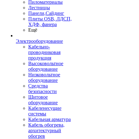
Пиломатериалы
Лестницы
Панели,Сайдинг
Плиты OSB, ЛДСП,
ХДФ, фанера
Ещё
Электрооборудование
Кабельно-
проводниковая
продукция
Высоковольтное
оборудование
Низковольтное
оборудование
Средства
безопасности
Щитовое
оборудование
Кабеленесущие
системы
Кабельная арматура
Кабель обогрева,
архитектурный
обогрев