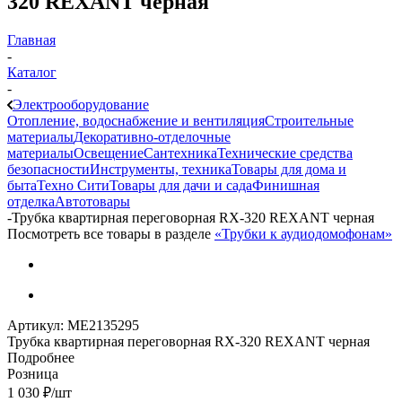
320 REXANT черная
Главная
-
Каталог
-
Электрооборудование
Отопление, водоснабжение и вентиляция
Строительные
материалы
Декоративно-отделочные
материалы
Освещение
Сантехника
Технические средства
безопасности
Инструменты, техника
Товары для дома и
быта
Техно Сити
Товары для дачи и сада
Финишная
отделка
Автотовары
-
Трубка квартирная переговорная RX-320 REXANT черная
Посмотреть все товары в разделе
«Трубки к аудиодомофонам»
Артикул:
МЕ2135295
Трубка квартирная переговорная RX-320 REXANT черная
Подробнее
Розница
1 030
₽
/шт