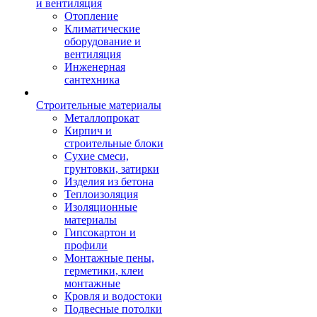
и вентиляция
Отопление
Климатические
оборудование и
вентиляция
Инженерная
сантехника
Строительные материалы
Металлопрокат
Кирпич и
строительные блоки
Сухие смеси,
грунтовки, затирки
Изделия из бетона
Теплоизоляция
Изоляционные
материалы
Гипсокартон и
профили
Монтажные пены,
герметики, клеи
монтажные
Кровля и водостоки
Подвесные потолки