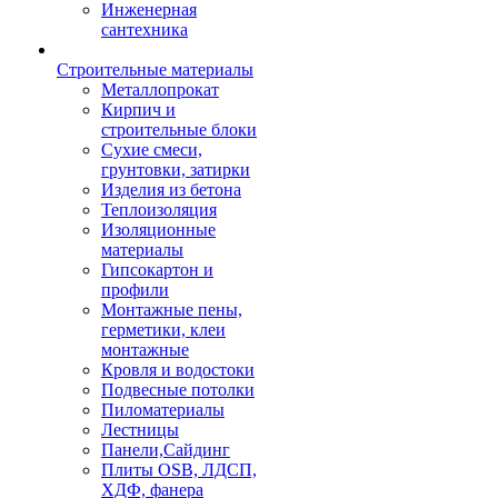
Инженерная
сантехника
Строительные материалы
Металлопрокат
Кирпич и
строительные блоки
Сухие смеси,
грунтовки, затирки
Изделия из бетона
Теплоизоляция
Изоляционные
материалы
Гипсокартон и
профили
Монтажные пены,
герметики, клеи
монтажные
Кровля и водостоки
Подвесные потолки
Пиломатериалы
Лестницы
Панели,Сайдинг
Плиты OSB, ЛДСП,
ХДФ, фанера