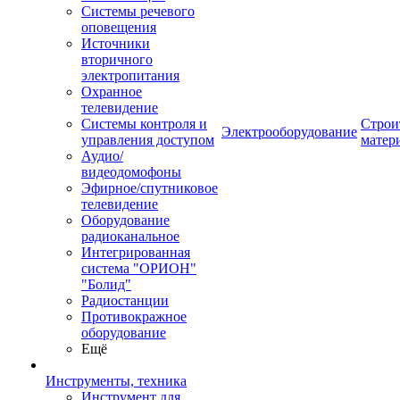
Системы речевого
оповещения
Источники
вторичного
электропитания
Охранное
телевидение
Системы контроля и
Строи
Электрооборудование
управления доступом
матер
Аудио/
видеодомофоны
Эфирное/спутниковое
телевидение
Оборудование
радиоканальное
Интегрированная
система "ОРИОН"
"Болид"
Радиостанции
Противокражное
оборудование
Ещё
Инструменты, техника
Инструмент для