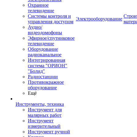
Охранное
телевидение
Системы контроля и
Строи
Электрооборудование
управления доступом
матер
Аудио/
видеодомофоны
Эфирное/спутниковое
телевидение
Оборудование
радиоканальное
Интегрированная
система "ОРИОН"
"Болид"
Радиостанции
Противокражное
оборудование
Ещё
Инструменты, техника
Инструмент для
малярных работ
Инструмент
измерительный
Инструмент ручной