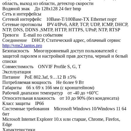
область, выход из области, детектор скорости
Водяной знак До 128х128 24 бит bmp
Сеть и интерфейсы
Сетевой интерфейс 10Base-T/100Base-TX Ethernet порт
Сетевые протоколы IPV4/IPv6, ARP, TCP, UDP, ICMP, DHCP,
NTP, DNS, DDNS ,SMTP, HTTP, HTTPS, UPnP, NTP, RTSP
Тревоги E-mail по событиям
Соединение DHCP, Статический адрес, облачный сервис
http://vms2.tantos.pro
Безопасность Многоуровневый доступ пользователей с
защитой паролем и настройкой прав доступа, черный и белый
списки
Совместимость ONVIF Profile S, G, T
Эксплуатация
Питание PoE 802.3af, 9…12 В ±5%
Потребляемая мощность Не более 9 Вт
Габариты 66 x 69 x 166 мм (с кронштейном)
Рабочий диапазон температур от -40 до +60°С
Относительная влажность от 10 до 90% (без конденсата)
Класс защиты IP66
Системные требования Microsoft Windows 10/Windows 11 64
бит
Microsoft Internet Explorer 10.x или старше, Chrome, Firefox,
Edge
Характеристики