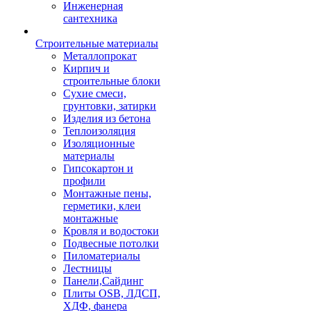
Инженерная
сантехника
Строительные материалы
Металлопрокат
Кирпич и
строительные блоки
Сухие смеси,
грунтовки, затирки
Изделия из бетона
Теплоизоляция
Изоляционные
материалы
Гипсокартон и
профили
Монтажные пены,
герметики, клеи
монтажные
Кровля и водостоки
Подвесные потолки
Пиломатериалы
Лестницы
Панели,Сайдинг
Плиты OSB, ЛДСП,
ХДФ, фанера