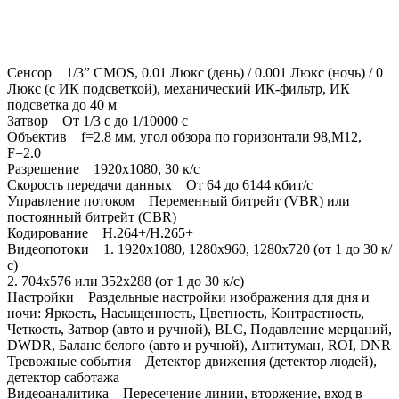
Сенсор 1/3” CMOS, 0.01 Люкс (день) / 0.001 Люкс (ночь) / 0
Люкс (с ИК подсветкой), механический ИК-фильтр, ИК
подсветка до 40 м
Затвор От 1/3 с до 1/10000 с
Объектив f=2.8 мм, угол обзора по горизонтали 98,M12,
F=2.0
Разрешение 1920x1080, 30 к/с
Скорость передачи данных От 64 до 6144 кбит/с
Управление потоком Переменный битрейт (VBR) или
постоянный битрейт (CBR)
Кодирование H.264+/H.265+
Видеопотоки 1. 1920x1080, 1280x960, 1280x720 (от 1 до 30 к/
с)
2. 704x576 или 352x288 (от 1 до 30 к/с)
Настройки Раздельные настройки изображения для дня и
ночи: Яркость, Насыщенность, Цветность, Контрастность,
Четкость, Затвор (авто и ручной), BLC, Подавление мерцаний,
DWDR, Баланс белого (авто и ручной), Антитуман, ROI, DNR
Тревожные события Детектор движения (детектор людей),
детектор саботажа
Видеоаналитика Пересечение линии, вторжение, вход в