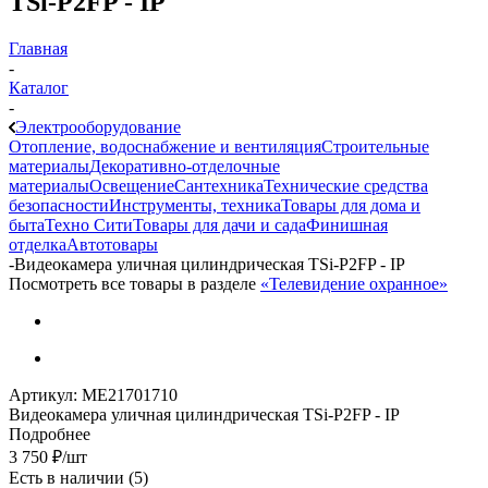
TSi-P2FP - IP
Главная
-
Каталог
-
Электрооборудование
Отопление, водоснабжение и вентиляция
Строительные
материалы
Декоративно-отделочные
материалы
Освещение
Сантехника
Технические средства
безопасности
Инструменты, техника
Товары для дома и
быта
Техно Сити
Товары для дачи и сада
Финишная
отделка
Автотовары
-
Видеокамера уличная цилиндрическая TSi-P2FP - IP
Посмотреть все товары в разделе
«Телевидение охранное»
Артикул:
МЕ21701710
Видеокамера уличная цилиндрическая TSi-P2FP - IP
Подробнее
3 750
₽
/шт
Есть в наличии
(5)