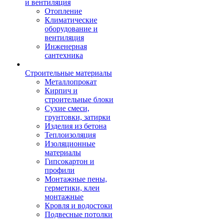
и вентиляция
Отопление
Климатические
оборудование и
вентиляция
Инженерная
сантехника
Строительные материалы
Металлопрокат
Кирпич и
строительные блоки
Сухие смеси,
грунтовки, затирки
Изделия из бетона
Теплоизоляция
Изоляционные
материалы
Гипсокартон и
профили
Монтажные пены,
герметики, клеи
монтажные
Кровля и водостоки
Подвесные потолки