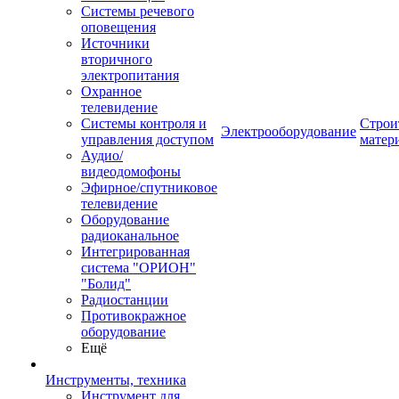
Системы речевого
оповещения
Источники
вторичного
электропитания
Охранное
телевидение
Системы контроля и
Строи
Электрооборудование
управления доступом
матер
Аудио/
видеодомофоны
Эфирное/спутниковое
телевидение
Оборудование
радиоканальное
Интегрированная
система "ОРИОН"
"Болид"
Радиостанции
Противокражное
оборудование
Ещё
Инструменты, техника
Инструмент для