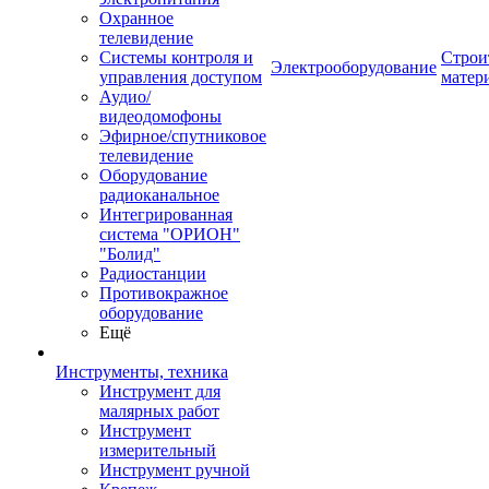
Охранное
телевидение
Системы контроля и
Строи
Электрооборудование
управления доступом
матер
Аудио/
видеодомофоны
Эфирное/спутниковое
телевидение
Оборудование
радиоканальное
Интегрированная
система "ОРИОН"
"Болид"
Радиостанции
Противокражное
оборудование
Ещё
Инструменты, техника
Инструмент для
малярных работ
Инструмент
измерительный
Инструмент ручной