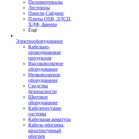
Пиломатериалы
Лестницы
Панели,Сайдинг
Плиты OSB, ЛДСП,
ХДФ, фанера
Ещё
Электрооборудование
Кабельно-
проводниковая
продукция
Высоковольтное
оборудование
Низковольтное
оборудование
Средства
безопасности
Щитовое
оборудование
Кабеленесущие
системы
Кабельная арматура
Кабель обогрева,
архитектурный
обогрев