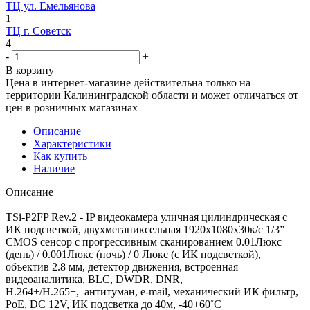
ТЦ ул. Емельянова
1
ТЦ г. Советск
4
-
+
В корзину
Цена в интернет-магазине действительна только на
территории Калининградской области и может отличаться от
цен в розничных магазинах
Описание
Характеристики
Как купить
Наличие
Описание
TSi-P2FP Rev.2 - IP видеокамера уличная цилиндрическая с
ИК подсветкой, двухмегапиксельная 1920х1080х30к/с 1/3”
CMOS сенсор c прогрессивным сканированием 0.01Люкс
(день) / 0.001Люкс (ночь) / 0 Люкс (с ИК подсветкой),
объектив 2.8 мм, детектор движения, встроенная
видеоаналитика, BLC, DWDR, DNR,
Н.264+/H.265+, антитуман, e-mail, механический ИК фильтр,
PoE, DC 12V, ИК подсветка до 40м, -40+60˚C