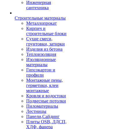
Инженерная
сантехника
Строительные материалы
Металлопрокат
Кирпич и
строительные блоки
Сухие смеси,
грунтовки, затирки
Изделия из бетона
Теплоизоляция
Изоляционные
материалы
Гипсокартон и
профили
Монтажные пены,
герметики, клеи
монтажные
Кровля и водостоки
Подвесные потолки
Пиломатериалы
Лестницы
Панели,Сайдинг
Плиты OSB, ЛДСП,
ХДФ, фанера