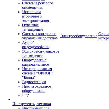
Системы речевого
оповещения
Источники
вторичного
электропитания
Охранное
телевидение
Системы контроля и
Строи
Электрооборудование
управления доступом
матер
Аудио/
видеодомофоны
Эфирное/спутниковое
телевидение
Оборудование
радиоканальное
Интегрированная
система "ОРИОН"
"Болид"
Радиостанции
Противокражное
оборудование
Ещё
Инструменты, техника
Инструмент для