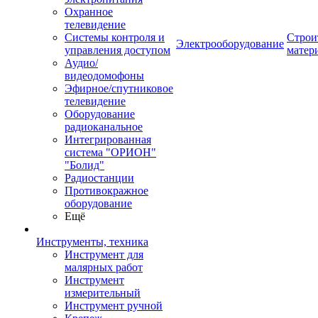
Охранное
телевидение
Системы контроля и
Строи
Электрооборудование
управления доступом
матер
Аудио/
видеодомофоны
Эфирное/спутниковое
телевидение
Оборудование
радиоканальное
Интегрированная
система "ОРИОН"
"Болид"
Радиостанции
Противокражное
оборудование
Ещё
Инструменты, техника
Инструмент для
малярных работ
Инструмент
измерительный
Инструмент ручной