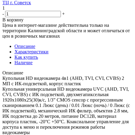
ТЦ г. Советск
1
-
+
В корзину
Цена в интернет-магазине действительна только на
территории Калининградской области и может отличаться от
цен в розничных магазинах
Описание
Характеристики
Как купить
Наличие
Описание
Купольная HD видеокамера 4в1 (AHD, TVI, CVI, CVBS) 2
МП с ИК-подсветкой, корпус пластик
Купольная универсальная HD видеокамера UVC (AHD, TVI,
CVI, CVBS) с ИК подсветкой, двухмегапиксельная
1920х1080х25(30)к/с, 1/3” CMOS сенсор c прогрессивным
сканированием 0.1 Люкс (день) / 0.01 Люкс (ночь) / 0 Люкс (с
ИК подсветкой), механический ИК фильтр, объектив 2.8 мм,
ИК подсветка до 20 метров, питание DC12В, материал
корпуса пластик, -20°С +50°С. Коаксиальное управление для
доступа к меню и переключения режимов работы
видеокамеры