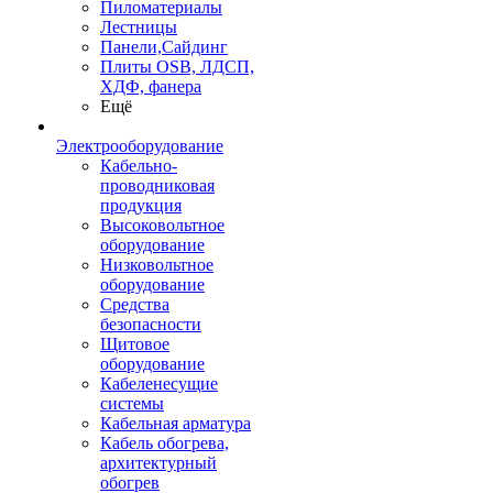
Пиломатериалы
Лестницы
Панели,Сайдинг
Плиты OSB, ЛДСП,
ХДФ, фанера
Ещё
Электрооборудование
Кабельно-
проводниковая
продукция
Высоковольтное
оборудование
Низковольтное
оборудование
Средства
безопасности
Щитовое
оборудование
Кабеленесущие
системы
Кабельная арматура
Кабель обогрева,
архитектурный
обогрев