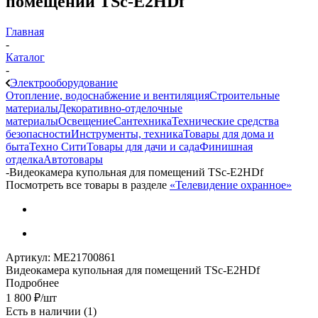
помещений TSc-E2HDf
Главная
-
Каталог
-
Электрооборудование
Отопление, водоснабжение и вентиляция
Строительные
материалы
Декоративно-отделочные
материалы
Освещение
Сантехника
Технические средства
безопасности
Инструменты, техника
Товары для дома и
быта
Техно Сити
Товары для дачи и сада
Финишная
отделка
Автотовары
-
Видеокамера купольная для помещений TSc-E2HDf
Посмотреть все товары в разделе
«Телевидение охранное»
Артикул:
МЕ21700861
Видеокамера купольная для помещений TSc-E2HDf
Подробнее
1 800
₽
/шт
Есть в наличии
(1)