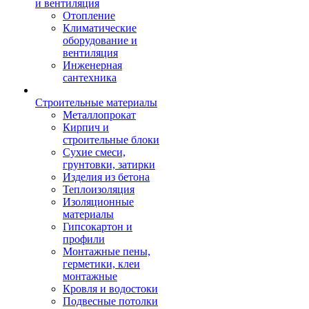
и вентиляция
Отопление
Климатические
оборудование и
вентиляция
Инженерная
сантехника
Строительные материалы
Металлопрокат
Кирпич и
строительные блоки
Сухие смеси,
грунтовки, затирки
Изделия из бетона
Теплоизоляция
Изоляционные
материалы
Гипсокартон и
профили
Монтажные пены,
герметики, клеи
монтажные
Кровля и водостоки
Подвесные потолки