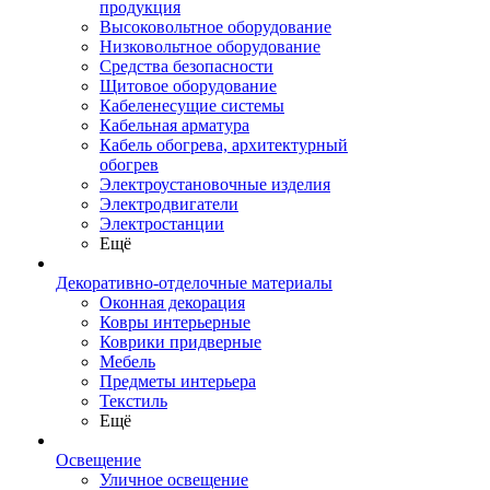
продукция
Высоковольтное оборудование
Низковольтное оборудование
Средства безопасности
Щитовое оборудование
Кабеленесущие системы
Кабельная арматура
Кабель обогрева, архитектурный
обогрев
Электроустановочные изделия
Электродвигатели
Электростанции
Ещё
Декоративно-отделочные материалы
Оконная декорация
Ковры интерьерные
Коврики придверные
Мебель
Предметы интерьера
Текстиль
Ещё
Освещение
Уличное освещение