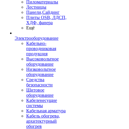
Пиломатериалы
Лестницы
Панели,Сайдинг
Плиты OSB, ЛДСП,
ХДФ, фанера
Ещё
Электрооборудование
Кабельно-
проводниковая
продукция
Высоковольтное
оборудование
Низковольтное
оборудование
Средства
безопасности
Щитовое
оборудование
Кабеленесущие
системы
Кабельная арматура
Кабель обогрева,
архитектурный
обогрев