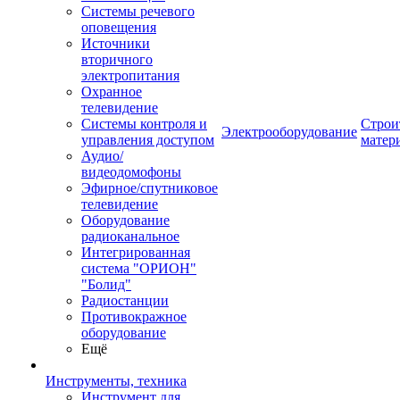
Системы речевого
оповещения
Источники
вторичного
электропитания
Охранное
телевидение
Системы контроля и
Строи
Электрооборудование
управления доступом
матер
Аудио/
видеодомофоны
Эфирное/спутниковое
телевидение
Оборудование
радиоканальное
Интегрированная
система "ОРИОН"
"Болид"
Радиостанции
Противокражное
оборудование
Ещё
Инструменты, техника
Инструмент для