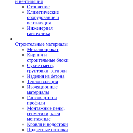
и вентиляция
Отопление
Климатические
оборудование и
вентиляция
Инженерная
сантехника
Строительные материалы
Металлопрокат
Кирпич и
строительные блоки
Сухие смеси,
грунтовки, затирки
Изделия из бетона
Теплоизоляция
Изоляционные
материалы
Гипсокартон и
профили
Монтажные пены,
герметики, клеи
монтажные
Кровля и водостоки
Подвесные потолки