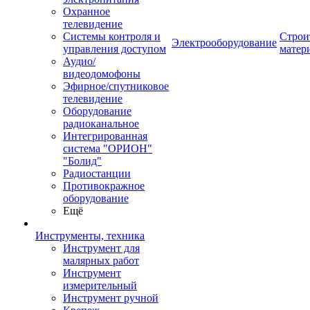
Охранное
телевидение
Системы контроля и
Строи
Электрооборудование
управления доступом
матер
Аудио/
видеодомофоны
Эфирное/спутниковое
телевидение
Оборудование
радиоканальное
Интегрированная
система "ОРИОН"
"Болид"
Радиостанции
Противокражное
оборудование
Ещё
Инструменты, техника
Инструмент для
малярных работ
Инструмент
измерительный
Инструмент ручной