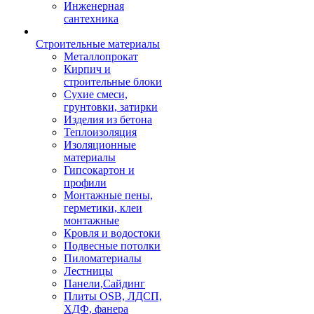
Инженерная
сантехника
Строительные материалы
Металлопрокат
Кирпич и
строительные блоки
Сухие смеси,
грунтовки, затирки
Изделия из бетона
Теплоизоляция
Изоляционные
материалы
Гипсокартон и
профили
Монтажные пены,
герметики, клеи
монтажные
Кровля и водостоки
Подвесные потолки
Пиломатериалы
Лестницы
Панели,Сайдинг
Плиты OSB, ЛДСП,
ХДФ, фанера