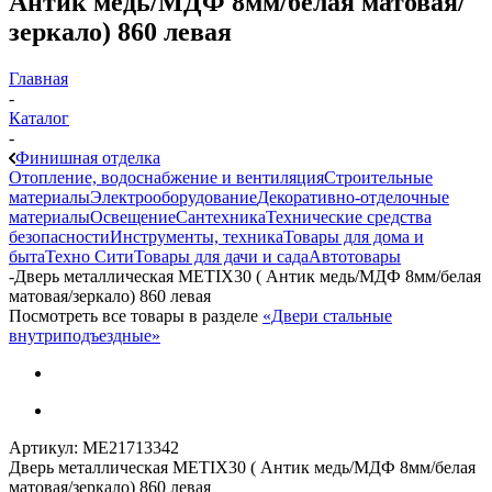
Антик медь/МДФ 8мм/белая матовая/
зеркало) 860 левая
Главная
-
Каталог
-
Финишная отделка
Отопление, водоснабжение и вентиляция
Строительные
материалы
Электрооборудование
Декоративно-отделочные
материалы
Освещение
Сантехника
Технические средства
безопасности
Инструменты, техника
Товары для дома и
быта
Техно Сити
Товары для дачи и сада
Автотовары
-
Дверь металлическая METIX30 ( Антик медь/МДФ 8мм/белая
матовая/зеркало) 860 левая
Посмотреть все товары в разделе
«Двери стальные
внутриподъездные»
Артикул:
МЕ21713342
Дверь металлическая METIX30 ( Антик медь/МДФ 8мм/белая
матовая/зеркало) 860 левая