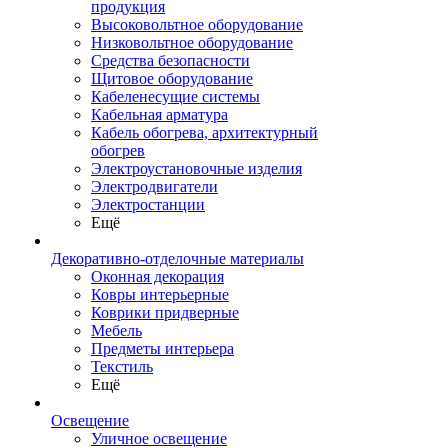
продукция
Высоковольтное оборудование
Низковольтное оборудование
Средства безопасности
Щитовое оборудование
Кабеленесущие системы
Кабельная арматура
Кабель обогрева, архитектурный
обогрев
Электроустановочные изделия
Электродвигатели
Электростанции
Ещё
Декоративно-отделочные материалы
Оконная декорация
Ковры интерьерные
Коврики придверные
Мебель
Предметы интерьера
Текстиль
Ещё
Освещение
Уличное освещение