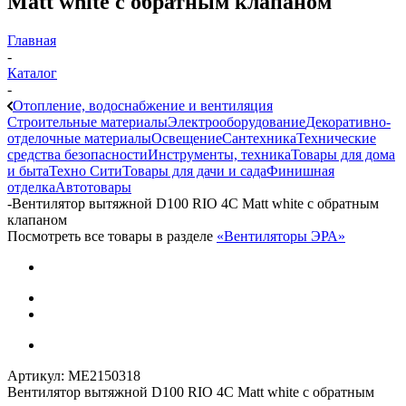
Matt white с обратным клапаном
Главная
-
Каталог
-
Отопление, водоснабжение и вентиляция
Строительные материалы
Электрооборудование
Декоративно-
отделочные материалы
Освещение
Сантехника
Технические
средства безопасности
Инструменты, техника
Товары для дома
и быта
Техно Сити
Товары для дачи и сада
Финишная
отделка
Автотовары
-
Вентилятор вытяжной D100 RIO 4C Matt white с обратным
клапаном
Посмотреть все товары в разделе
«Вентиляторы ЭРА»
Артикул:
МЕ2150318
Вентилятор вытяжной D100 RIO 4C Matt white с обратным