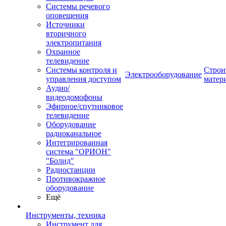
Системы речевого
оповещения
Источники
вторичного
электропитания
Охранное
телевидение
Системы контроля и
Строи
Электрооборудование
управления доступом
матер
Аудио/
видеодомофоны
Эфирное/спутниковое
телевидение
Оборудование
радиоканальное
Интегрированная
система "ОРИОН"
"Болид"
Радиостанции
Противокражное
оборудование
Ещё
Инструменты, техника
Инструмент для