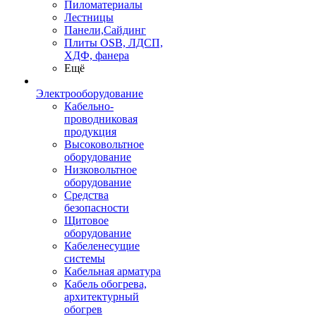
Пиломатериалы
Лестницы
Панели,Сайдинг
Плиты OSB, ЛДСП,
ХДФ, фанера
Ещё
Электрооборудование
Кабельно-
проводниковая
продукция
Высоковольтное
оборудование
Низковольтное
оборудование
Средства
безопасности
Щитовое
оборудование
Кабеленесущие
системы
Кабельная арматура
Кабель обогрева,
архитектурный
обогрев