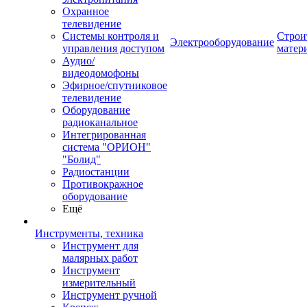
Охранное
телевидение
Системы контроля и
Строи
Электрооборудование
управления доступом
матер
Аудио/
видеодомофоны
Эфирное/спутниковое
телевидение
Оборудование
радиоканальное
Интегрированная
система "ОРИОН"
"Болид"
Радиостанции
Противокражное
оборудование
Ещё
Инструменты, техника
Инструмент для
малярных работ
Инструмент
измерительный
Инструмент ручной