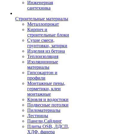
Инженерная
сантехника
Строительные материалы
Металлопрокат
Кирпич и
строительные блоки
Сухие смеси,
грунтовки, затирки
Изделия из бетона
Теплоизоляция
Изоляционные
материалы
Гипсокартон и
профили
Монтажные пены,
герметики, клеи
монтажные
Кровля и водостоки
Подвесные потолки
Пиломатериалы
Лестницы
Панели,Сайдинг
Плиты OSB, ЛДСП,
ХДФ, фанера