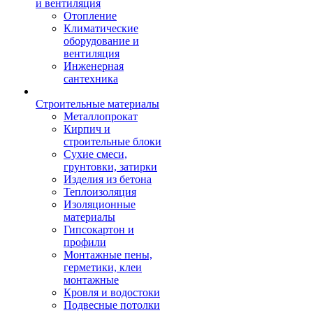
и вентиляция
Отопление
Климатические
оборудование и
вентиляция
Инженерная
сантехника
Строительные материалы
Металлопрокат
Кирпич и
строительные блоки
Сухие смеси,
грунтовки, затирки
Изделия из бетона
Теплоизоляция
Изоляционные
материалы
Гипсокартон и
профили
Монтажные пены,
герметики, клеи
монтажные
Кровля и водостоки
Подвесные потолки