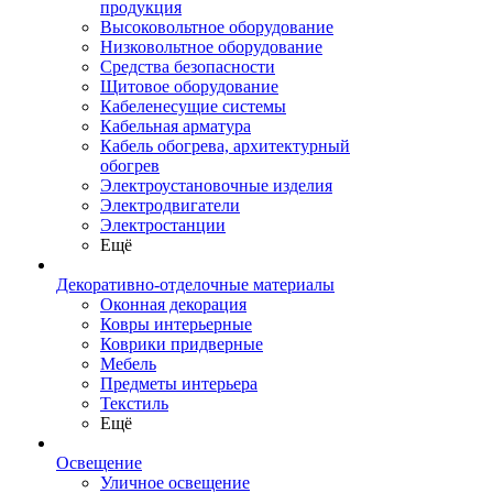
продукция
Высоковольтное оборудование
Низковольтное оборудование
Средства безопасности
Щитовое оборудование
Кабеленесущие системы
Кабельная арматура
Кабель обогрева, архитектурный
обогрев
Электроустановочные изделия
Электродвигатели
Электростанции
Ещё
Декоративно-отделочные материалы
Оконная декорация
Ковры интерьерные
Коврики придверные
Мебель
Предметы интерьера
Текстиль
Ещё
Освещение
Уличное освещение