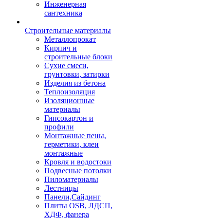
Инженерная
сантехника
Строительные материалы
Металлопрокат
Кирпич и
строительные блоки
Сухие смеси,
грунтовки, затирки
Изделия из бетона
Теплоизоляция
Изоляционные
материалы
Гипсокартон и
профили
Монтажные пены,
герметики, клеи
монтажные
Кровля и водостоки
Подвесные потолки
Пиломатериалы
Лестницы
Панели,Сайдинг
Плиты OSB, ЛДСП,
ХДФ, фанера