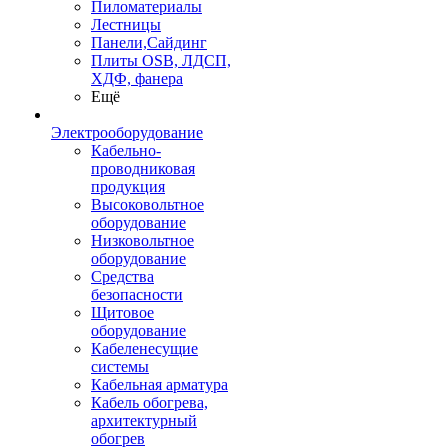
Пиломатериалы
Лестницы
Панели,Сайдинг
Плиты OSB, ЛДСП,
ХДФ, фанера
Ещё
Электрооборудование
Кабельно-
проводниковая
продукция
Высоковольтное
оборудование
Низковольтное
оборудование
Средства
безопасности
Щитовое
оборудование
Кабеленесущие
системы
Кабельная арматура
Кабель обогрева,
архитектурный
обогрев