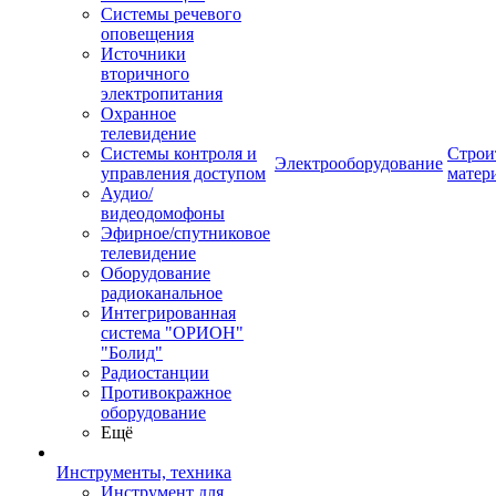
Системы речевого
оповещения
Источники
вторичного
электропитания
Охранное
телевидение
Системы контроля и
Строи
Электрооборудование
управления доступом
матер
Аудио/
видеодомофоны
Эфирное/спутниковое
телевидение
Оборудование
радиоканальное
Интегрированная
система "ОРИОН"
"Болид"
Радиостанции
Противокражное
оборудование
Ещё
Инструменты, техника
Инструмент для