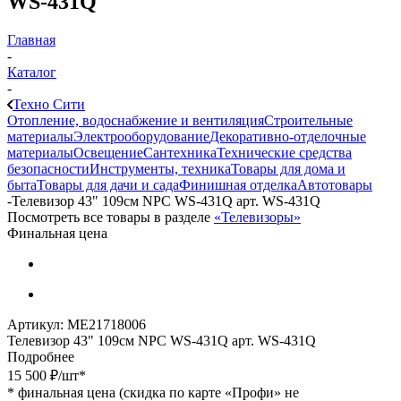
WS-431Q
Главная
-
Каталог
-
Техно Сити
Отопление, водоснабжение и вентиляция
Строительные
материалы
Электрооборудование
Декоративно-отделочные
материалы
Освещение
Сантехника
Технические средства
безопасности
Инструменты, техника
Товары для дома и
быта
Товары для дачи и сада
Финишная отделка
Автотовары
-
Телевизор 43" 109см NPC WS-431Q арт. WS-431Q
Посмотреть все товары в разделе
«Телевизоры»
Финальная цена
Артикул:
МЕ21718006
Телевизор 43" 109см NPC WS-431Q арт. WS-431Q
Подробнее
15 500
₽
/шт
*
*
финальная цена (скидка по карте «Профи» не