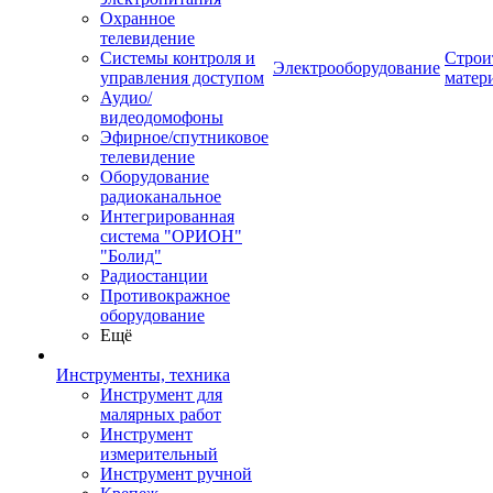
Охранное
телевидение
Системы контроля и
Строи
Электрооборудование
управления доступом
матер
Аудио/
видеодомофоны
Эфирное/спутниковое
телевидение
Оборудование
радиоканальное
Интегрированная
система "ОРИОН"
"Болид"
Радиостанции
Противокражное
оборудование
Ещё
Инструменты, техника
Инструмент для
малярных работ
Инструмент
измерительный
Инструмент ручной