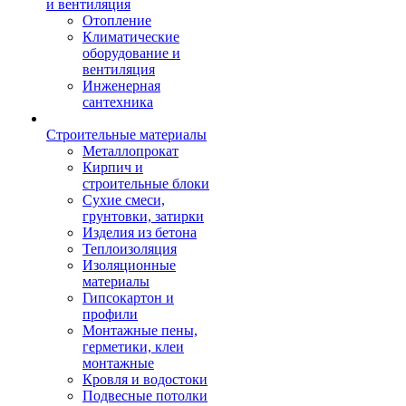
и вентиляция
Отопление
Климатические
оборудование и
вентиляция
Инженерная
сантехника
Строительные материалы
Металлопрокат
Кирпич и
строительные блоки
Сухие смеси,
грунтовки, затирки
Изделия из бетона
Теплоизоляция
Изоляционные
материалы
Гипсокартон и
профили
Монтажные пены,
герметики, клеи
монтажные
Кровля и водостоки
Подвесные потолки