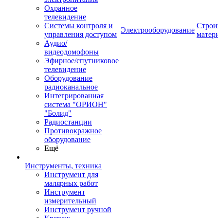
Охранное
телевидение
Системы контроля и
Строи
Электрооборудование
управления доступом
матер
Аудио/
видеодомофоны
Эфирное/спутниковое
телевидение
Оборудование
радиоканальное
Интегрированная
система "ОРИОН"
"Болид"
Радиостанции
Противокражное
оборудование
Ещё
Инструменты, техника
Инструмент для
малярных работ
Инструмент
измерительный
Инструмент ручной