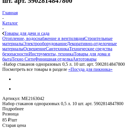
шт. арт. 5902814847800
Главная
-
Каталог
-
Товары для дачи и сада
Отопление, водоснабжение и вентиляция
Строительные
материалы
Электрооборудование
Декоративно-отделочные
материалы
Освещение
Сантехника
Технические средства
безопасности
Инструменты, техника
Товары для дома и
быта
Техно Сити
Финишная отделка
Автотовары
-
Набор стаканов одноразовых 0,5 л. 10 шт. арт. 5902814847800
Посмотреть все товары в разделе
«Посуда для пикника»
Артикул:
МЕ2163042
Набор стаканов одноразовых 0,5 л. 10 шт. арт. 5902814847800
Подробнее
Розница
85
₽
/шт
Старая цена