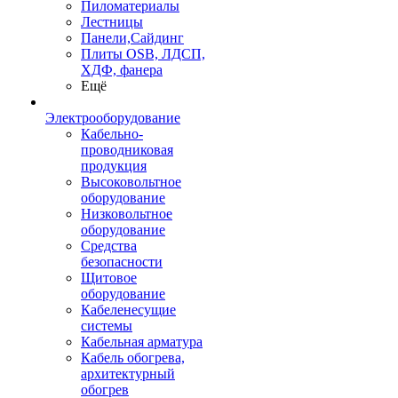
Пиломатериалы
Лестницы
Панели,Сайдинг
Плиты OSB, ЛДСП,
ХДФ, фанера
Ещё
Электрооборудование
Кабельно-
проводниковая
продукция
Высоковольтное
оборудование
Низковольтное
оборудование
Средства
безопасности
Щитовое
оборудование
Кабеленесущие
системы
Кабельная арматура
Кабель обогрева,
архитектурный
обогрев