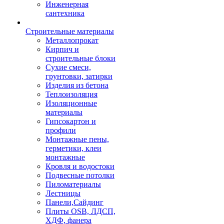
Инженерная
сантехника
Строительные материалы
Металлопрокат
Кирпич и
строительные блоки
Сухие смеси,
грунтовки, затирки
Изделия из бетона
Теплоизоляция
Изоляционные
материалы
Гипсокартон и
профили
Монтажные пены,
герметики, клеи
монтажные
Кровля и водостоки
Подвесные потолки
Пиломатериалы
Лестницы
Панели,Сайдинг
Плиты OSB, ЛДСП,
ХДФ, фанера