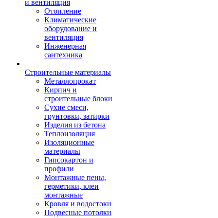
и вентиляция
Отопление
Климатические
оборудование и
вентиляция
Инженерная
сантехника
Строительные материалы
Металлопрокат
Кирпич и
строительные блоки
Сухие смеси,
грунтовки, затирки
Изделия из бетона
Теплоизоляция
Изоляционные
материалы
Гипсокартон и
профили
Монтажные пены,
герметики, клеи
монтажные
Кровля и водостоки
Подвесные потолки