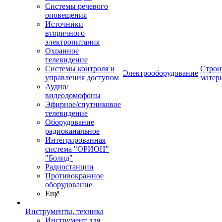
Системы речевого
оповещения
Источники
вторичного
электропитания
Охранное
телевидение
Системы контроля и
Строи
Электрооборудование
управления доступом
матер
Аудио/
видеодомофоны
Эфирное/спутниковое
телевидение
Оборудование
радиоканальное
Интегрированная
система "ОРИОН"
"Болид"
Радиостанции
Противокражное
оборудование
Ещё
Инструменты, техника
Инструмент для