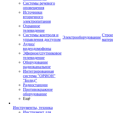
Системы речевого
оповещения
Источники
вторичного
электропитания
Охранное
телевидение
Системы контроля и
Строи
Электрооборудование
управления доступом
матер
Аудио/
видеодомофоны
Эфирное/спутниковое
телевидение
Оборудование
радиоканальное
Интегрированная
система "ОРИОН"
"Болид"
Радиостанции
Противокражное
оборудование
Ещё
Инструменты, техника
Инструмент для