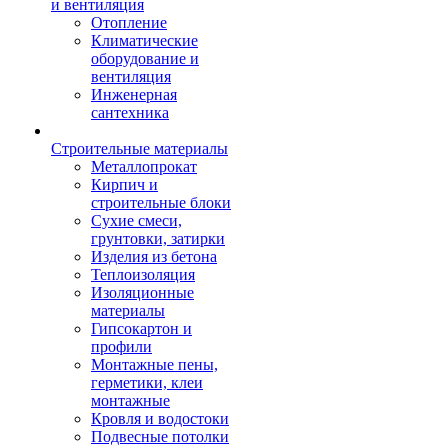
и вентиляция
Отопление
Климатические
оборудование и
вентиляция
Инженерная
сантехника
Строительные материалы
Металлопрокат
Кирпич и
строительные блоки
Сухие смеси,
грунтовки, затирки
Изделия из бетона
Теплоизоляция
Изоляционные
материалы
Гипсокартон и
профили
Монтажные пены,
герметики, клеи
монтажные
Кровля и водостоки
Подвесные потолки