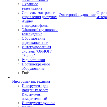
Охранное
телевидение
Системы контроля и
Строи
Электрооборудование
управления доступом
матер
Аудио/
видеодомофоны
Эфирное/спутниковое
телевидение
Оборудование
радиоканальное
Интегрированная
система "ОРИОН"
"Болид"
Радиостанции
Противокражное
оборудование
Ещё
Инструменты, техника
Инструмент для
малярных работ
Инструмент
измерительный
Инструмент ручной