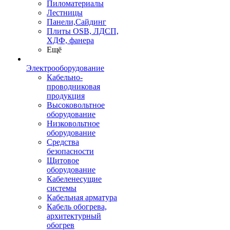
Пиломатериалы
Лестницы
Панели,Сайдинг
Плиты OSB, ЛДСП,
ХДФ, фанера
Ещё
Электрооборудование
Кабельно-
проводниковая
продукция
Высоковольтное
оборудование
Низковольтное
оборудование
Средства
безопасности
Щитовое
оборудование
Кабеленесущие
системы
Кабельная арматура
Кабель обогрева,
архитектурный
обогрев