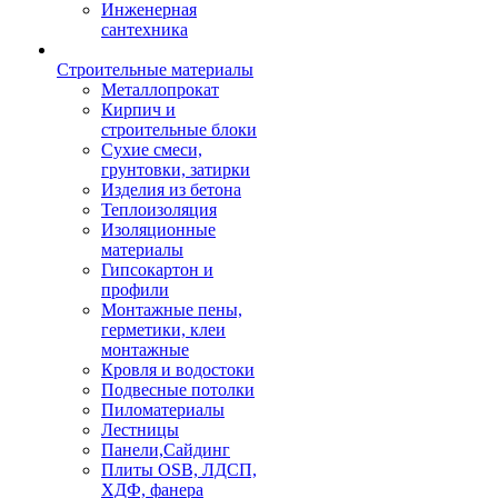
Инженерная
сантехника
Строительные материалы
Металлопрокат
Кирпич и
строительные блоки
Сухие смеси,
грунтовки, затирки
Изделия из бетона
Теплоизоляция
Изоляционные
материалы
Гипсокартон и
профили
Монтажные пены,
герметики, клеи
монтажные
Кровля и водостоки
Подвесные потолки
Пиломатериалы
Лестницы
Панели,Сайдинг
Плиты OSB, ЛДСП,
ХДФ, фанера