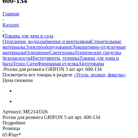
600-134
Главная
-
Каталог
-
Товары для дачи и сада
Отопление, водоснабжение и вентиляция
Строительные
материалы
Электрооборудование
Декоративно-отделочные
материалы
Освещение
Сантехника
Технические средства
безопасности
Инструменты, техника
Товары для дома и
быта
Техно Сити
Финишная отделка
Автотовары
-
Роллы для розжига GRIFON 5 шт арт. 600-134
Посмотреть все товары в разделе
«Уголь, розжиг, факелы»
Цена снижена
Артикул:
МЕ2143326
Роллы для розжига GRIFON 5 шт арт. 600-134
Подробнее
Розница
65
₽
/шт
*