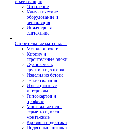
и вентиляция
Отопление
Климатические
оборудование и
вентиляция
Инженерная
сантехника
Строительные материалы
Металлопрокат
Кирпич и
строительные блоки
Сухие смеси,
грунтовки, затирки
Изделия из бетона
Теплоизоляция
Изоляционные
материалы
Гипсокартон и
профили
Монтажные пены,
герметики, клеи
монтажные
Кровля и водостоки
Подвесные потолки