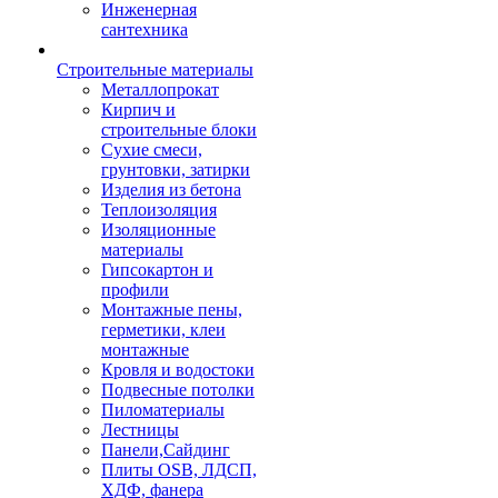
Инженерная
сантехника
Строительные материалы
Металлопрокат
Кирпич и
строительные блоки
Сухие смеси,
грунтовки, затирки
Изделия из бетона
Теплоизоляция
Изоляционные
материалы
Гипсокартон и
профили
Монтажные пены,
герметики, клеи
монтажные
Кровля и водостоки
Подвесные потолки
Пиломатериалы
Лестницы
Панели,Сайдинг
Плиты OSB, ЛДСП,
ХДФ, фанера