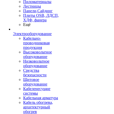
Пиломатериалы
Лестницы
Панели,Сайдинг
Плиты OSB, ЛДСП,
ХДФ, фанера
Ещё
Электрооборудование
Кабельно-
проводниковая
продукция
Высоковольтное
оборудование
Низковольтное
оборудование
Средства
безопасности
Щитовое
оборудование
Кабеленесущие
системы
Кабельная арматура
Кабель обогрева,
архитектурный
обогрев