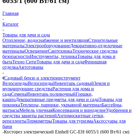
6055/1 (600 Вт/61 см)
Главная
-
Каталог
-
Товары для дачи и сада
Отопление, водоснабжение и вентиляция
Строительные
материалы
Электрооборудование
Декоративно-отделочные
материалы
Освещение
Сантехника
Технические средства
безопасности
Инструменты, техника
Товары для дома и
быта
Техно Сити
Товары для дачи и сада
Финишная
отделка
Автотовары
-
Садовый бензо и электроинструмент
Велосипеды
Велосипеды
Инвентарь садовый
Земля и
мульчирующие средства
Растения для дома и
сада
Семена
Инвентарь поливочный
Горшки,
кашпо
Декоративные предметы для дачи и сада
Товары для
пикника
Теплицы, парники, укрывной материал
Бассейны,
матрасы
Мебель уличная
Консервация и виноделие
Удобрения и
средства защиты растений
Антимоскитные сетки,
репелленты
Термометры
Товары для туризма
Аксессуары для
бани
-
Кусторез электрический Einhell GC-EH 6055/1 (600 Вт/61 см)