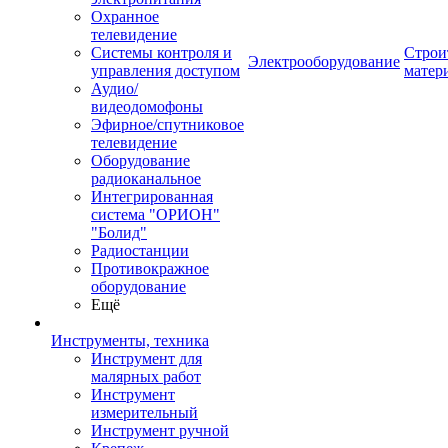
Охранное
телевидение
Системы контроля и
Строи
Электрооборудование
управления доступом
матер
Аудио/
видеодомофоны
Эфирное/спутниковое
телевидение
Оборудование
радиоканальное
Интегрированная
система "ОРИОН"
"Болид"
Радиостанции
Противокражное
оборудование
Ещё
Инструменты, техника
Инструмент для
малярных работ
Инструмент
измерительный
Инструмент ручной