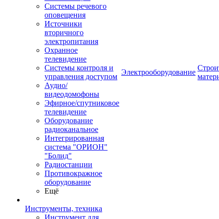
Системы речевого
оповещения
Источники
вторичного
электропитания
Охранное
телевидение
Системы контроля и
Строи
Электрооборудование
управления доступом
матер
Аудио/
видеодомофоны
Эфирное/спутниковое
телевидение
Оборудование
радиоканальное
Интегрированная
система "ОРИОН"
"Болид"
Радиостанции
Противокражное
оборудование
Ещё
Инструменты, техника
Инструмент для