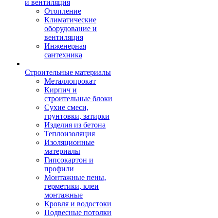
и вентиляция
Отопление
Климатические
оборудование и
вентиляция
Инженерная
сантехника
Строительные материалы
Металлопрокат
Кирпич и
строительные блоки
Сухие смеси,
грунтовки, затирки
Изделия из бетона
Теплоизоляция
Изоляционные
материалы
Гипсокартон и
профили
Монтажные пены,
герметики, клеи
монтажные
Кровля и водостоки
Подвесные потолки