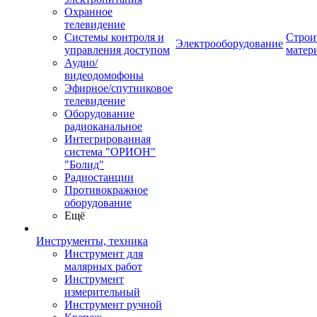
Охранное
телевидение
Системы контроля и
Строи
Электрооборудование
управления доступом
матер
Аудио/
видеодомофоны
Эфирное/спутниковое
телевидение
Оборудование
радиоканальное
Интегрированная
система "ОРИОН"
"Болид"
Радиостанции
Противокражное
оборудование
Ещё
Инструменты, техника
Инструмент для
малярных работ
Инструмент
измерительный
Инструмент ручной