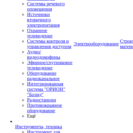
Системы речевого
оповещения
Источники
вторичного
электропитания
Охранное
телевидение
Системы контроля и
Строи
Электрооборудование
управления доступом
матер
Аудио/
видеодомофоны
Эфирное/спутниковое
телевидение
Оборудование
радиоканальное
Интегрированная
система "ОРИОН"
"Болид"
Радиостанции
Противокражное
оборудование
Ещё
Инструменты, техника
Инструмент для