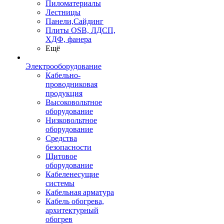
Пиломатериалы
Лестницы
Панели,Сайдинг
Плиты OSB, ЛДСП,
ХДФ, фанера
Ещё
Электрооборудование
Кабельно-
проводниковая
продукция
Высоковольтное
оборудование
Низковольтное
оборудование
Средства
безопасности
Щитовое
оборудование
Кабеленесущие
системы
Кабельная арматура
Кабель обогрева,
архитектурный
обогрев