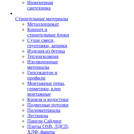
Инженерная
сантехника
Строительные материалы
Металлопрокат
Кирпич и
строительные блоки
Сухие смеси,
грунтовки, затирки
Изделия из бетона
Теплоизоляция
Изоляционные
материалы
Гипсокартон и
профили
Монтажные пены,
герметики, клеи
монтажные
Кровля и водостоки
Подвесные потолки
Пиломатериалы
Лестницы
Панели,Сайдинг
Плиты OSB, ЛДСП,
ХДФ, фанера