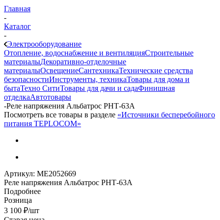
Главная
-
Каталог
-
Электрооборудование
Отопление, водоснабжение и вентиляция
Строительные
материалы
Декоративно-отделочные
материалы
Освещение
Сантехника
Технические средства
безопасности
Инструменты, техника
Товары для дома и
быта
Техно Сити
Товары для дачи и сада
Финишная
отделка
Автотовары
-
Реле напряжения Альбатрос РНТ-63А
Посмотреть все товары в разделе
«Источники бесперебойного
питания TEPLOCOM»
Артикул:
МЕ2052669
Реле напряжения Альбатрос РНТ-63А
Подробнее
Розница
3 100
₽
/шт
Старая цена