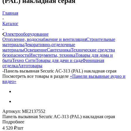
(PAL) накладная серая
Главная
-
Каталог
-
Электрооборудование
Отопление, водоснабжение и вентиляция
Строительные
материалы
Декоративно-отделочные
материалы
Освещение
Сантехника
Технические средства
безопасности
Инструменты, техника
Товары для дома и
быта
Техно Сити
Товары для дачи и сада
Финишная
отделка
Автотовары
-
Панель вызывная Securic AC-313 (PAL) накладная серая
Посмотреть все товары в разделе
«Панели вызывные аудио и
видео»
Артикул:
МЕ2137552
Панель вызывная Securic AC-313 (PAL) накладная серая
Подробнее
4 520
₽
/шт