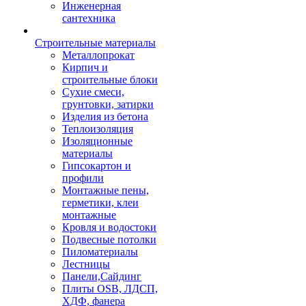
Инженерная
сантехника
Строительные материалы
Металлопрокат
Кирпич и
строительные блоки
Сухие смеси,
грунтовки, затирки
Изделия из бетона
Теплоизоляция
Изоляционные
материалы
Гипсокартон и
профили
Монтажные пены,
герметики, клеи
монтажные
Кровля и водостоки
Подвесные потолки
Пиломатериалы
Лестницы
Панели,Сайдинг
Плиты OSB, ЛДСП,
ХДФ, фанера