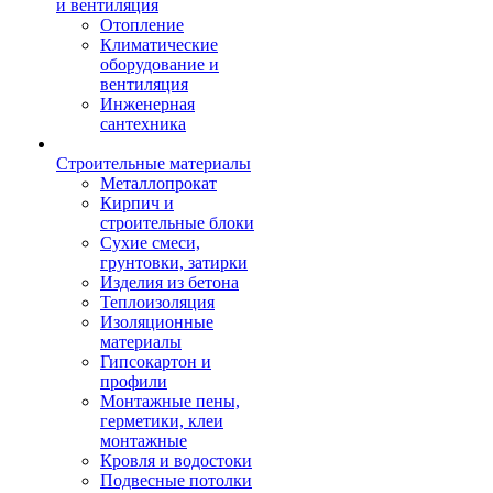
и вентиляция
Отопление
Климатические
оборудование и
вентиляция
Инженерная
сантехника
Строительные материалы
Металлопрокат
Кирпич и
строительные блоки
Сухие смеси,
грунтовки, затирки
Изделия из бетона
Теплоизоляция
Изоляционные
материалы
Гипсокартон и
профили
Монтажные пены,
герметики, клеи
монтажные
Кровля и водостоки
Подвесные потолки