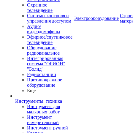
Охранное
телевидение
Системы контроля и
Строи
Электрооборудование
управления доступом
матер
Аудио/
видеодомофоны
Эфирное/спутниковое
телевидение
Оборудование
радиоканальное
Интегрированная
система "ОРИОН"
"Болид"
Радиостанции
Противокражное
оборудование
Ещё
Инструменты, техника
Инструмент для
малярных работ
Инструмент
измерительный
Инструмент ручной