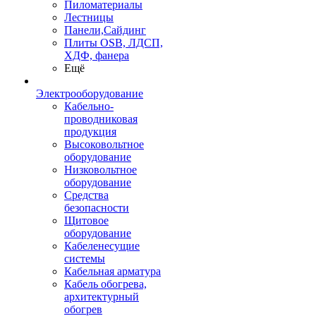
Пиломатериалы
Лестницы
Панели,Сайдинг
Плиты OSB, ЛДСП,
ХДФ, фанера
Ещё
Электрооборудование
Кабельно-
проводниковая
продукция
Высоковольтное
оборудование
Низковольтное
оборудование
Средства
безопасности
Щитовое
оборудование
Кабеленесущие
системы
Кабельная арматура
Кабель обогрева,
архитектурный
обогрев