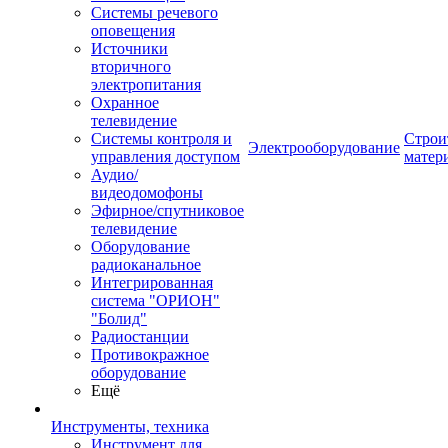
Системы речевого
оповещения
Источники
вторичного
электропитания
Охранное
телевидение
Системы контроля и
Строи
Электрооборудование
управления доступом
матер
Аудио/
видеодомофоны
Эфирное/спутниковое
телевидение
Оборудование
радиоканальное
Интегрированная
система "ОРИОН"
"Болид"
Радиостанции
Противокражное
оборудование
Ещё
Инструменты, техника
Инструмент для