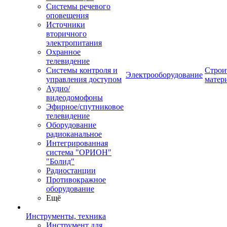
Системы речевого
оповещения
Источники
вторичного
электропитания
Охранное
телевидение
Системы контроля и
Строи
Электрооборудование
управления доступом
матер
Аудио/
видеодомофоны
Эфирное/спутниковое
телевидение
Оборудование
радиоканальное
Интегрированная
система "ОРИОН"
"Болид"
Радиостанции
Противокражное
оборудование
Ещё
Инструменты, техника
Инструмент для