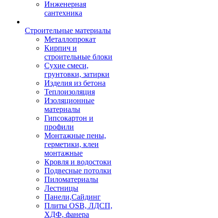
Инженерная
сантехника
Строительные материалы
Металлопрокат
Кирпич и
строительные блоки
Сухие смеси,
грунтовки, затирки
Изделия из бетона
Теплоизоляция
Изоляционные
материалы
Гипсокартон и
профили
Монтажные пены,
герметики, клеи
монтажные
Кровля и водостоки
Подвесные потолки
Пиломатериалы
Лестницы
Панели,Сайдинг
Плиты OSB, ЛДСП,
ХДФ, фанера