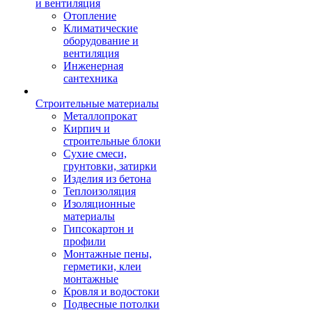
и вентиляция
Отопление
Климатические
оборудование и
вентиляция
Инженерная
сантехника
Строительные материалы
Металлопрокат
Кирпич и
строительные блоки
Сухие смеси,
грунтовки, затирки
Изделия из бетона
Теплоизоляция
Изоляционные
материалы
Гипсокартон и
профили
Монтажные пены,
герметики, клеи
монтажные
Кровля и водостоки
Подвесные потолки