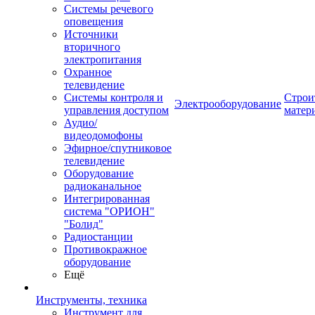
Системы речевого
оповещения
Источники
вторичного
электропитания
Охранное
телевидение
Системы контроля и
Строи
Электрооборудование
управления доступом
матер
Аудио/
видеодомофоны
Эфирное/спутниковое
телевидение
Оборудование
радиоканальное
Интегрированная
система "ОРИОН"
"Болид"
Радиостанции
Противокражное
оборудование
Ещё
Инструменты, техника
Инструмент для