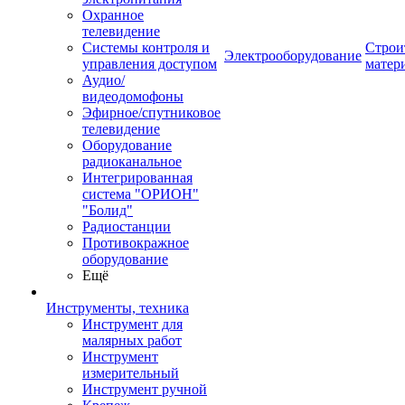
Охранное
телевидение
Системы контроля и
Строи
Электрооборудование
управления доступом
матер
Аудио/
видеодомофоны
Эфирное/спутниковое
телевидение
Оборудование
радиоканальное
Интегрированная
система "ОРИОН"
"Болид"
Радиостанции
Противокражное
оборудование
Ещё
Инструменты, техника
Инструмент для
малярных работ
Инструмент
измерительный
Инструмент ручной