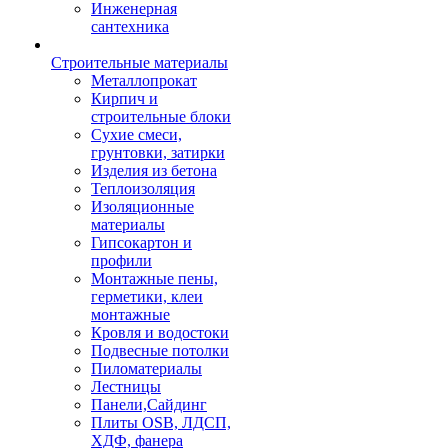
Инженерная
сантехника
Строительные материалы
Металлопрокат
Кирпич и
строительные блоки
Сухие смеси,
грунтовки, затирки
Изделия из бетона
Теплоизоляция
Изоляционные
материалы
Гипсокартон и
профили
Монтажные пены,
герметики, клеи
монтажные
Кровля и водостоки
Подвесные потолки
Пиломатериалы
Лестницы
Панели,Сайдинг
Плиты OSB, ЛДСП,
ХДФ, фанера