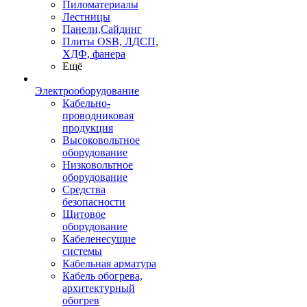
Пиломатериалы
Лестницы
Панели,Сайдинг
Плиты OSB, ЛДСП,
ХДФ, фанера
Ещё
Электрооборудование
Кабельно-
проводниковая
продукция
Высоковольтное
оборудование
Низковольтное
оборудование
Средства
безопасности
Щитовое
оборудование
Кабеленесущие
системы
Кабельная арматура
Кабель обогрева,
архитектурный
обогрев