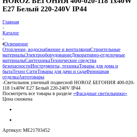
HOROZ БЕГОНИЯ 400-020-118 1x40W
Е27 Белый 220-240V IP44
Главная
-
Каталог
-
Освещение
Отопление, водоснабжение и вентиляция
Строительные
материалы
Электрооборудование
Декоративно-отделочные
материалы
Сантехника
Технические средства
безопасности
Инструменты, техника
Товары для дома и
быта
Техно Сити
Товары для дачи и сада
Финишная
отделка
Автотовары
-
Светильник уличный подвесной HOROZ БЕГОНИЯ 400-020-
118 1x40W Е27 Белый 220-240V IP44
Посмотреть все товары в разделе
«Фасадные светильники»
Цена снижена
Артикул:
МЕ21703452