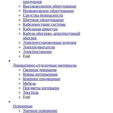
продукция
Высоковольтное оборудование
Низковольтное оборудование
Средства безопасности
Щитовое оборудование
Кабеленесущие системы
Кабельная арматура
Кабель обогрева, архитектурный
обогрев
Электроустановочные изделия
Электродвигатели
Электростанции
Ещё
Декоративно-отделочные материалы
Оконная декорация
Ковры интерьерные
Коврики придверные
Мебель
Предметы интерьера
Текстиль
Ещё
Освещение
Уличное освещение